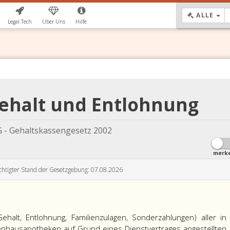
DR
ALLE
Legal.Tech
Über Uns
Hilfe
Gehalt und Entlohnung
 - Gehaltskassengesetz 2002
merk
chtigter Stand der Gesetzgebung: 07.08.2026
halt, Entlohnung, Familienzulagen, Sonderzahlungen) aller in
enhausapotheken auf Grund eines Dienstvertrages angestellten