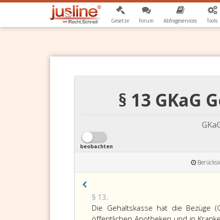
Gesetze
Forum
Abfrageservices
Tools
§ 13 GKaG 
GKaG
beobachten
Berücksi
Paragraph
§ 13
.
13,
Die Gehaltskasse hat die Bezüge (Ge
öffentlichen Apotheken und in Krank