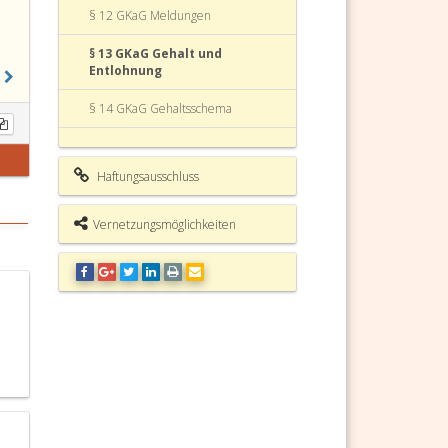
§ 12 GKaG Meldungen
§ 13 GKaG Gehalt und
Entlohnung
§ 14 GKaG Gehaltsschema
§ 15 GKaG Dienstausmaß
Haftungsausschluss
§ 16 GKaG Änderung der
Meldeeinheit
Vernetzungsmöglichkeiten
§ 17 GKaG Entlohnungs-,
Einstufungs- und
Vorrückungsbescheide
§ 18 GKaG Mehrdienstleistungen
§ 19 GKaG Anspruch auf
Anrechnung von Dienstzeiten
§ 20 GKaG Anrechnung von
Dienstzeiten