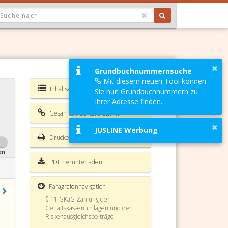
OPDOWN: GEWÄHLTER WERT IST ALLE
§ 3a GKaG
§ 4 GKaG Verweisungen
×
Grundbuchnummernsuche
Mit diesem neuen Tool können
§ 5 GKaG Datenschutz
Inhaltsverzeichnis GKaG
Sie nun Grundbuchnummern zu
Ihrer Adresse finden.
§ 6 GKaG Mitgliedschaft
Gesamte Rechtsvorschrift
§ 7 GKaG Aufbringung der Mittel
×
JUSLINE Werbung
Drucken
§ 8 GKaG Mitgliedsbeiträge
en
§ 9 GKaG Gehaltskassenumlagen
PDF herunterladen
§ 10 GKaG Riskenausgleich
Paragrafennavigation
§ 11 GKaG Zahlung der
Gehaltskassenumlagen und der
Riskenausgleichsbeiträge