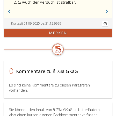
Absatz
der
(2)
Auch der Versuch ist strafbar.
2
Geheimhaltu
gemäß
Paragraph
68,
In Kraft seit 01.09.2025 bis 31.12.9999
Absatz
MERKEN
eins,
zuwiderhand
begeht
eine
Verwaltungs
und
ist
0
Kommentare zu § 73a GKaG
mit
einer
Geldstrafe
Es sind keine Kommentare zu diesen Paragrafen
bis
vorhanden.
zu
2 500 Euro
zu
Sie können den Inhalt von § 73a GKaG selbst erläutern,
bestrafen.
also einen kurzen eigenen Fachkommentar verfassen.