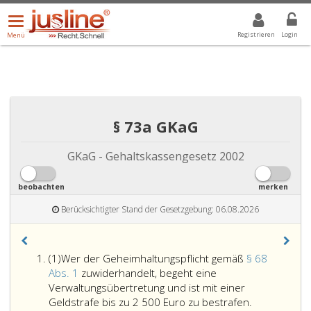
Menü
DROPDOWN: GEWÄHLTER WERT IST ALLE
ALLE
öffnen/schließen
Registrieren
Login
Menü
§ 73a GKaG
GKaG - Gehaltskassengesetz 2002
beobachten
merken
Berücksichtigter Stand der Gesetzgebung: 06.08.2026
Absatz
(1)
Wer der Geheimhaltungspflicht gemäß
§ 68
eins
Abs. 1
zuwiderhandelt, begeht eine
Verwaltungsübertretung und ist mit einer
Wer
Geldstrafe bis zu 2 500 Euro zu bestrafen.