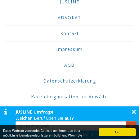
JUSLINE
ADVOKAT
Kontakt
Impressum
AGB
Datenschutzerklärung
Kanzleiorganisation für Anwälte
×
JUSLINE Umfrage
2026 JUSLINE
Welchen Beruf üben Sie aus?
JUSLINE® ist eine Marke der ADVOKAT
Unternehmensberatung Greiter & Greiter GmbH.
Diese Website verwendet Cookies um Ihnen das best
OK
Beispiele: Selbstständiger Architekt, Mitarbeiter einer
möglichste Benutzererlebnis zu ermöglichen. Wenn Sie