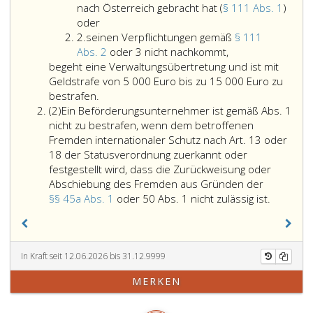
nach Österreich gebracht hat (
§ 111 Abs. 1
)
einen
oder
Ziffer
Fremden
2.
seinen Verpflichtungen gemäß
§ 111
2
ohne
seinen
Abs. 2
oder 3 nicht nachkommt,
Reisedokument
Verpflichtungen
begeht eine Verwaltungsübertretung und ist mit
oder
gemäß
Geldstrafe von 5 000 Euro bis zu 15 000 Euro zu
ohne
Paragraph
bestrafen.
Absatz
erforderliche
111,
(2)
Ein Beförderungsunternehmer ist gemäß Abs. 1
2,
Berechtigung
Absatz
nicht zu bestrafen, wenn dem betroffenen
zur
2,
Fremden internationaler Schutz nach Art. 13 oder
Einreise
oder
18 der Statusverordnung zuerkannt oder
nach
3
festgestellt wird, dass die Zurückweisung oder
Österreich
nicht
Abschiebung des Fremden aus Gründen der
gebracht
nachkommt,
Ein
§§ 45a Abs. 1
oder 50 Abs. 1 nicht zulässig ist.
hat
Beförde
(Paragraph
ist
111,
gemäß
Absatz
Absatz
In Kraft seit 12.06.2026 bis 31.12.9999
eins,)
eins,
MERKEN
oder
nicht
zu