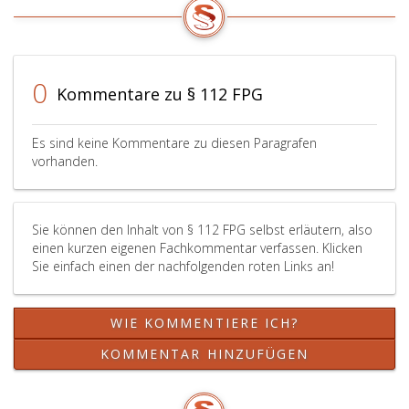
bestrafe
wenn
dem
betroffe
Fremden
0
Kommentare zu § 112 FPG
internati
Schutz
nach
Es sind keine Kommentare zu diesen Paragrafen
Artikel
vorhanden.
13,
oder
18
Sie können den Inhalt von § 112 FPG selbst erläutern, also
der
einen kurzen eigenen Fachkommentar verfassen. Klicken
Statusve
Sie einfach einen der nachfolgenden roten Links an!
zuerkann
oder
festgeste
WIE KOMMENTIERE ICH?
wird,
dass
KOMMENTAR HINZUFÜGEN
die
Zurückw
oder