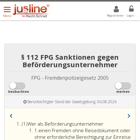
Menü
DROPDOWN: GEWÄHLTER WERT IST ALLE
ALLE
öffnen/schließen
Registrieren
Login
Menü
§ 112 FPG Sanktionen gegen
Beförderungsunternehmer
FPG - Fremdenpolizeigesetz 2005
beobachten
merken
Berücksichtigter Stand der Gesetzgebung: 06.08.2026
Absatz
(1)
Wer als Beförderungsunternehmer
eins,
Ziffer
1.
einen Fremden ohne Reisedokument oder
eins
ohne erforderliche Berechtigung zur Einreise