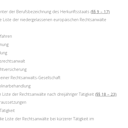
unter der Berufsbezeichnung des Herkunftsstaats
(§§ 9 – 17)
die Liste der niedergelassenen europäischen Rechtsanwälte
rfahren
hnung
lung
srechtsanwalt
chtversicherung
 einer Rechtsanwalts-Gesellschaft
iplinarbehandlung
e Liste der Rechtsanwälte nach dreijähriger Tätigkeit
(§§ 18 – 23)
oraussetzungen
ätigkeit
die Liste der Rechtsanwälte bei kürzerer Tätigkeit im