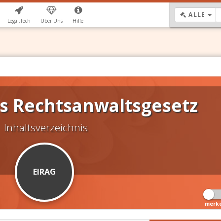
DR
ALLE
Legal.Tech
Über Uns
Hilfe
s Rechtsanwaltsgesetz
Inhaltsverzeichnis
EIRAG
merk