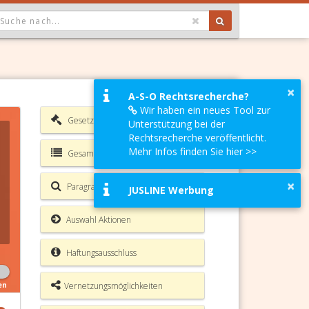
OPDOWN: GEWÄHLTER WERT IST ALLE
×
A-S-O Rechtsrecherche?
Wir haben ein neues Tool zur
Gesetzesverzeichnis
Unterstützung bei der
Rechtsrecherche veröffentlicht.
Mehr Infos finden Sie hier >>
Gesamte Rechtsvorschrift
×
Paragrafen Volltextsuche
JUSLINE Werbung
Auswahl Aktionen
Haftungsausschluss
Vernetzungsmöglichkeiten
en