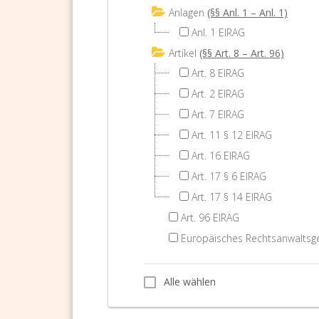
Anlagen
(§§ Anl. 1 – Anl. 1)
Anl. 1 EIRAG
Artikel
(§§ Art. 8 – Art. 96)
Art. 8 EIRAG
Art. 2 EIRAG
Art. 7 EIRAG
Art. 11 § 12 EIRAG
Art. 16 EIRAG
Art. 17 § 6 EIRAG
Art. 17 § 14 EIRAG
Art. 96 EIRAG
Europäisches Rechtsanwaltsge
Alle wählen
Alle wählen