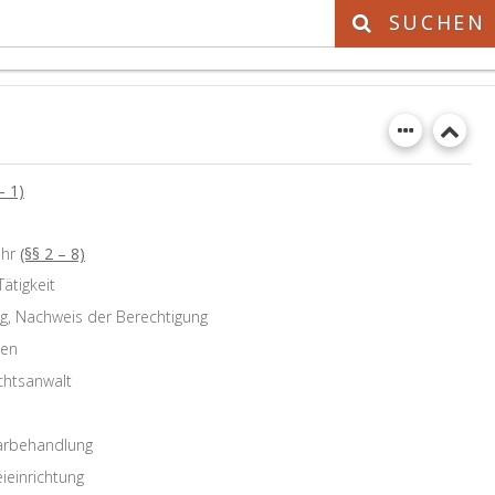
SUCHEN
– 1)
ehr
(§§ 2 – 8)
ätigkeit
g, Nachweis der Berechtigung
ten
chtsanwalt
inarbehandlung
ieinrichtung