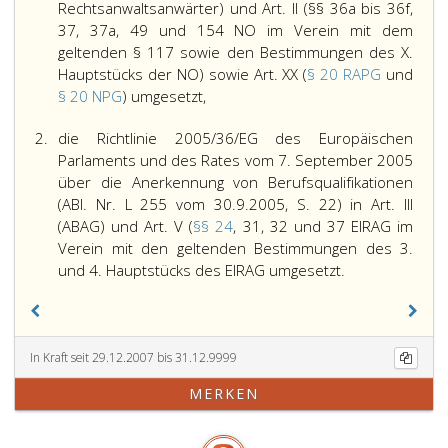
Rechtsanwaltsanwärter) und Art. II (§§ 36a bis 36f,
37, 37a, 49 und 154 NO im Verein mit dem
geltenden § 117 sowie den Bestimmungen des X.
Hauptstücks der NO) sowie Art. XX (
§ 20 RAPG
und
§ 20 NPG
) umgesetzt,
2.
die Richtlinie 2005/36/EG des Europäischen
Parlaments und des Rates vom 7. September 2005
über die Anerkennung von Berufsqualifikationen
(ABl. Nr. L 255 vom 30.9.2005, S. 22) in Art. III
(ABAG) und Art. V (
§§ 24
, 31, 32 und 37 EIRAG im
Verein mit den geltenden Bestimmungen des 3.
und 4. Hauptstücks des EIRAG umgesetzt.
In Kraft seit 29.12.2007 bis 31.12.9999
MERKEN