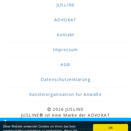
JUSLINE
ADVOKAT
Kontakt
Impressum
AGB
Datenschutzerklärung
Kanzleiorganisation für Anwälte
2026 JUSLINE
JUSLINE® ist eine Marke der ADVOKAT
×
Unternehmensberatung Greiter & Greiter GmbH.
Grundbuchnummernsuche
Diese Website verwendet Cookies um Ihnen das best
OK
Mit diesem neuen Tool können Sie nun
möglichste Benutzererlebnis zu ermöglichen. Wenn Sie