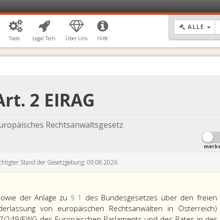
DR
ALLE
Tools
Legal.Tech
Über Uns
Hilfe
Art. 2 EIRAG
Europäisches Rechtsanwaltsgesetz
merk
chtigter Stand der Gesetzgebung: 09.08.2026
sowie der Anlage zu
§ 1
des Bundesgesetzes über den freien
ederlassung von europäischen Rechtsanwälten in Österreich)
 77/249/EWG des Europäischen Parlaments und des Rates in der