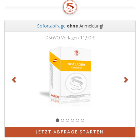
tätige
Rechtsanwälte
anzuwenden.
Sofortabfrage
ohne
Anmeldung!
Zurück
Weit
DSGVO Vorlagen
11,90 €
JETZT ABFRAGE STARTEN