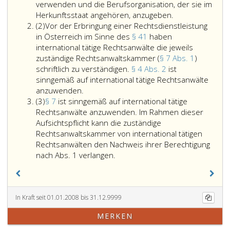
verwenden und die Berufsorganisation, der sie im
Herkunftsstaat angehören, anzugeben.
Absatz
(2)
Vor der Erbringung einer Rechtsdienstleistung
2
in Österreich im Sinne des
§ 41
haben
international tätige Rechtsanwälte die jeweils
zuständige Rechtsanwaltskammer (
§ 7 Abs. 1
)
schriftlich zu verständigen.
§ 4 Abs. 2
ist
sinngemäß auf international tätige Rechtsanwälte
Vor
anzuwenden.
Absatz
der
(3)
§ 7
ist sinngemäß auf international tätige
3
Erbringung
Rechtsanwälte anzuwenden. Im Rahmen dieser
einer
Aufsichtspflicht kann die zuständige
Rechtsdienstleistung
Rechtsanwaltskammer von international tätigen
in
Rechtsanwälten den Nachweis ihrer Berechtigung
Österreich
Paragraph
nach Abs. 1 verlangen.
im
7,
Sinne
ist
des
sinngemäß
Paragraph
auf
In Kraft seit 01.01.2008 bis 31.12.9999
41,
international
MERKEN
haben
tätige