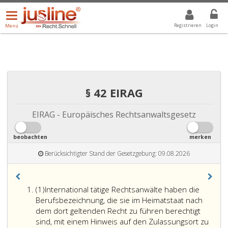
Menü
DROPDOWN: GEWÄHLTER WERT IST ALLE
ALLE
öffnen/schließen
Registrieren
Login
Menü
§ 42 EIRAG
EIRAG - Europäisches Rechtsanwaltsgesetz
beobachten
merken
Berücksichtigter Stand der Gesetzgebung: 09.08.2026
Absatz
(1)
International tätige Rechtsanwälte haben die
eins
Berufsbezeichnung, die sie im Heimatstaat nach
dem dort geltenden Recht zu führen berechtigt
sind, mit einem Hinweis auf den Zulassungsort zu