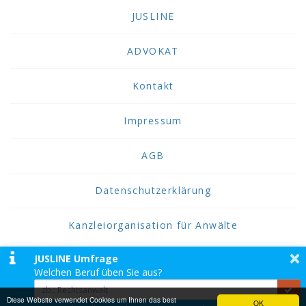
JUSLINE
ADVOKAT
Kontakt
Impressum
AGB
Datenschutzerklärung
Kanzleiorganisation für Anwälte
×
JUSLINE Umfrage
2026 JUSLINE
Welchen Beruf üben Sie aus?
JUSLINE® ist eine Marke der ADVOKAT
Unternehmensberatung Greiter & Greiter GmbH.
Diese Website verwendet Cookies um Ihnen das best
OK