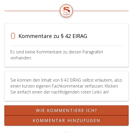
international
Rechtsanwälte
tätige
anzuwenden.
Rechtsanwälte
Im
die
Rahmen
jeweils
dieser
zuständige
Aufsichtspflicht
0
Kommentare zu § 42 EIRAG
Rechtsanwaltskammer
kann
(Paragraph
die
7,
zuständige
Es sind keine Kommentare zu diesen Paragrafen
Absatz
Rechtsanwaltskammer
vorhanden.
eins,)
von
schriftlich
international
zu
tätigen
Sie können den Inhalt von § 42 EIRAG selbst erläutern, also
verständigen.
Rechtsanwälten
einen kurzen eigenen Fachkommentar verfassen. Klicken
Paragraph
den
Sie einfach einen der nachfolgenden roten Links an!
4,
Nachweis
Absatz
ihrer
2,
Berechtigung
WIE KOMMENTIERE ICH?
ist
nach
sinngemäß
Absatz
KOMMENTAR HINZUFÜGEN
auf
eins,
international
verlangen.