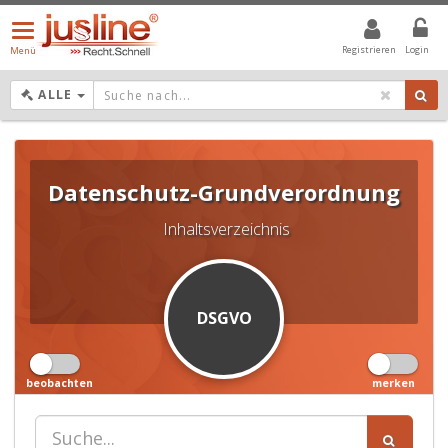
Menü
öffnen/schließen
Registrieren
Login
Menü
DROPDOWN: GEWÄHLTER WERT IST ALLE
ALLE
Datenschutz-Grundverordnung
Inhaltsverzeichnis
DSGVO
beobachten
merken