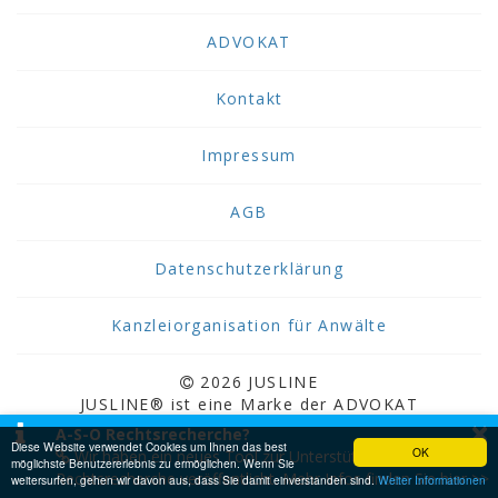
ADVOKAT
Kontakt
Impressum
AGB
Datenschutzerklärung
Kanzleiorganisation für Anwälte
2026 JUSLINE
JUSLINE® ist eine Marke der ADVOKAT
×
Unternehmensberatung Greiter & Greiter GmbH.
A-S-O Rechtsrecherche?
Diese Website verwendet Cookies um Ihnen das best
OK
Wir haben ein neues Tool zur Unterstützung bei der
möglichste Benutzererlebnis zu ermöglichen. Wenn Sie
Rechtsrecherche veröffentlicht. Mehr Infos finden Sie hier >>
weitersurfen, gehen wir davon aus, dass Sie damit einverstanden sind.
Weiter Informationen