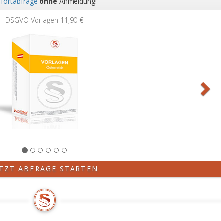
fortabfrage
ohne
Anmeldung!
Wei
Grundb
ETZT ABFRAGE STARTEN