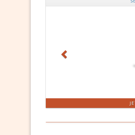
So
Zurück
DSGVO Vorlagen
11,90 €
J