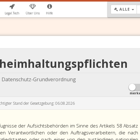
DR
ALLE
Legal.Tech
Über Uns
Hilfe
eheimhaltungspflichten
 Datenschutz-Grundverordnung
merk
chtigter Stand der Gesetzgebung: 06.08.2026
efugnisse der Aufsichtsbehörden im Sinne des Artikels 58 Absatz
n Verantwortlichen oder den Auftragsverarbeitern, die nach
gliedstaaten oder nach einer von den zuständigen nationalen