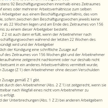
Vorliegen
estens 92 Beschäftigungswochen innerhalb eines Zeitraumes
eines
f eines oder mehrerer Arbeitsverhältnisse zum selben
ununterbrochenen
 Arbeitgeber aus einem Beschäftigungsverhältnis, das vom
Arbeitsverhältnisses
de, sofern zwischen den Beschäftigungswochen jeweils keine
im
r als 22 Wochen liegen und am Ende des Zeitraumes von 156
Ausmaß
nis zu einem dieser Arbeitgeber besteht.
von
 Z 2 ist auch dann erfüllt, wenn der Arbeitnehmer nach
drei
eschäftigungswochen während der letzten 22 Wochen des
Die
Jahren
ündigt wird und der Arbeitgeber
Voraussetzung
(156
ich der Kündigung eine schriftliche Zusage auf
des
Beschäftigungswochen
lauf des Zeitraumes von 156 Wochen gibt und der Arbeitnehmer
Absatz
Paragraphen
deraufnahme zeitgerecht nachkommt oder nur deshalb nicht
eins,
5
beitsamt in ein anderes Arbeitsverhältnis vermittelt wurde;
Ziffer
und
 Zusage (Z 1) den Arbeitnehmer ohne dessen Verschulden
gen
2,
6)
dem
ist
bei
 Zusage gemäß Z 1 gibt.
enen
Arbeitnehmer
auch
einem
t durch den Arbeitnehmer (Abs. 2 Z 1) ist zeitgerecht, wenn sie
e
keine
dann
Arbeitgeber
telbar nach Wegfall eines nicht vom Arbeitnehmer zu
Die
Zusage
erfüllt,
oder
 erfolgt.
Wiederaufnahme
gemäß
wenn
d der Unterbrechungen (Abs. 1 Z 2) bei anderen Arbeitgebern
tigungszeiten
der
Ziffer
der