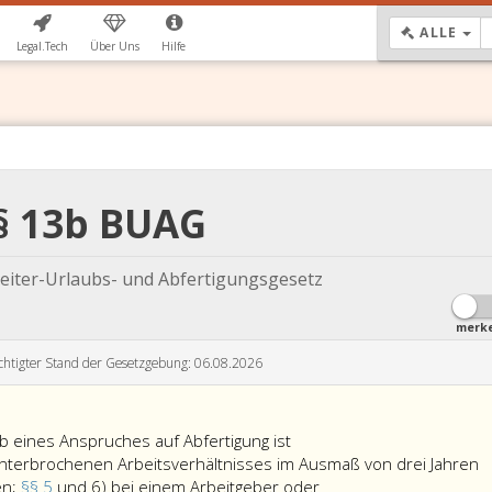
DR
ALLE
Legal.Tech
Über Uns
Hilfe
§ 13b BUAG
eiter-Urlaubs- und Abfertigungsgesetz
merk
chtigter Stand der Gesetzgebung: 06.08.2026
 eines Anspruches auf Abfertigung ist
nterbrochenen Arbeitsverhältnisses im Ausmaß von drei Jahren
das
en;
§§ 5
und 6) bei einem Arbeitgeber oder