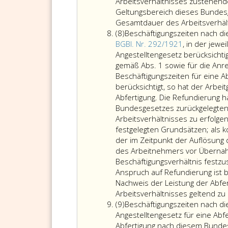
bzw.
Arbeitsverhältnisses zustehende
Paragraph
Geltungsbereich dieses Bundesg
115,
Gesamtdauer des Arbeitsverhält
Absatz
Gesetz
(8)
Beschäftigungszeiten nach d
8
über
BGBl. Nr. 292/1921
, in der jew
Gesellschaften
Angestelltengesetz berücksichti
mit
gemäß Abs. 1 sowie für die An
beschränkter
Beschäftigungszeiten für eine 
Haftung)
berücksichtigt, so hat der Arbe
an,
Abfertigung. Die Refundierung 
so
Bundesgesetzes zurückgelegten
ist
Arbeitsverhältnisses zu erfolg
die
festgelegten Grundsätzen; als k
Voraussetzung
der im Zeitpunkt der Auflösung 
der
des Arbeitnehmers vor Übernah
Beschäftigung
Beschäftigungsverhältnis festzu
beim
Anspruch auf Refundierung ist b
selben
Nachweis der Leistung der Abf
Arbeitgeber
Arbeitsverhältnisses geltend z
Absatz
(Absatz
(9)
Beschäftigungszeiten nach d
9
eins,)
Angestelltengesetz für eine Abf
auch
Abfertigung nach diesem Bunde