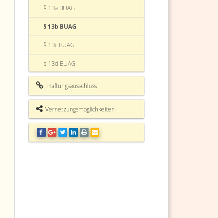
§ 13a BUAG
§ 13b BUAG
§ 13c BUAG
§ 13d BUAG
§ 13e BUAG
Haftungsausschluss
§ 13f BUAG
;
Vernetzungsmöglichkeiten
§ 13g BUAG
§ 13h BUAG (weggefallen)
§ 13i BUAG Refundierung
§ 13j BUAG Ersatzweiser Anspruch
des Arbeitnehmers
§ 13k BUAG Zuschlag für
Winterfeiertage