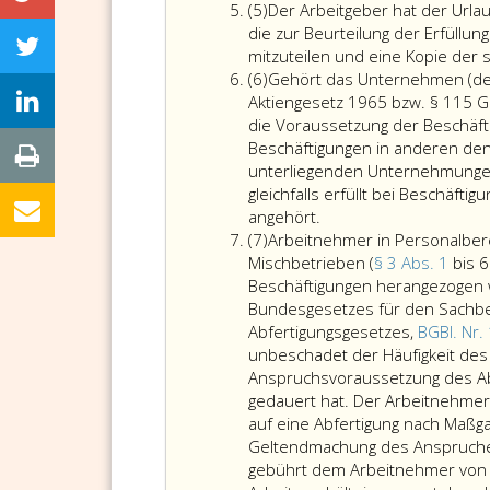
Absatz
währe
Arbei
(5)
Der Arbeitgeber hat der Url
5
der
ohne
die zur Beurteilung der Erfüllu
Unterb
desse
mitzuteilen und eine Kopie der s
Absatz
(Absatz
Versc
(6)
Gehört das Unternehmen (der
6
eins,
nicht
Aktiengesetz 1965 bzw. § 115 Ge
Ziffer
mehr
die Voraussetzung der Beschäfti
2,)
einstel
Beschäftigungen in anderen de
bei
unterliegenden Unternehmungen 
andere
gleichfalls erfüllt bei Beschäft
Gehört
Arbeit
angehört.
Absatz
das
bleiben
(7)
Arbeitnehmer in Personalbere
7
Unternehmen
unberüc
Mischbetrieben (
§ 3 Abs. 1
bis 
(der
Beschäftigungen herangezogen 
Betrieb)
Bundesgesetzes für den Sachbe
des
Abfertigungsgesetzes,
BGBl. Nr.
Arbeitgebers
unbeschadet der Häufigkeit des
einem
Anspruchsvoraussetzung des Abs
Konzern
gedauert hat. Der Arbeitnehmer
(Paragraph
auf eine Abfertigung nach Maß
15,
Geltendmachung des Anspruches 
Aktiengesetz 1965
gebührt dem Arbeitnehmer von 