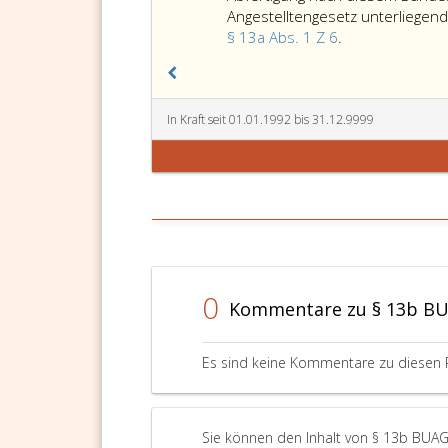
bei
Angestelltengesetz unterliegend
Beschäftigungen
Beschäftigungs
§ 13a Abs. 1 Z 6
.
in
nach
anderen
diesem
den
Bundesgesetz,
Abfertigungsbestimm
die
In Kraft seit 01.01.1992 bis 31.12.9999
dieses
nicht
Bundesgesetzes
gemäß
unterliegenden
Paragraph
Unternehmungen
23,
(Betrieben)
Absatz
des
eins,
Konzerns
Angestelltenge
erfüllt.
für
0
Kommentare zu § 13b B
Diese
eine
Voraussetzung
Abfertigung
ist
berücksichtigt
Es sind keine Kommentare zu diesen 
gleichfalls
werden,
erfüllt
sind
bei
einem
Beschäftigungen
Anspruch
Sie können den Inhalt von § 13b BUAG