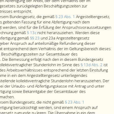
Arbeitnehmer
Arbeitgeber
der
n Abfertigung der Anteil, der dem Verhältnis der im
zu
Voraussetzung
esetzes zurückgelegten Beschäftigungszeiten zur
vertretenden
Arbeitnehmer
nach
nisses entspricht.
Hinderungsgrundes
in
Absatz
iesem Bundesgesetz, die gemäß
§ 23 Abs. 1
Angestelltengesetz,
erfolgt.
Personalbereitstellungsbetrieben
eins,
eils geltenden Fassung für eine Abfertigung nach dem
(Paragraph
erforderlichen
gt werden, sind für die Erfüllung der Anspruchsvoraussetzungen
2,
Angaben
rechnung gemäß
§ 13c
nicht heranzuziehen. Werden diese
Absatz
mitzuteilen
Abfertigung gemäß
§§ 23
und 23a Angestelltengesetz
2,
und
itgeber Anspruch auf anteilsmäßige Refundierung dieser
Litera
eine
hat entsprechend dem Verhältnis der im Geltungsbereich dieses
a
Kopie
 Beschäftigungszeiten zur Gesamtdauer des
und
der
en. Die Bemessung erfolgt nach den in diesem Bundesgesetz
c)
schriftlichen
ollektivvertraglicher Stundenlohn im Sinne des
§ 13d Abs. 2
ist
oder
Zusage
des Arbeitsverhältnisses entsprechend der letzten Einstufung
in
(Absatz
me in ein dem Angestelltengesetz unterliegendes
Mischbetrieben
2,
stellende kollektivvertragliche Stundenlohn heranzuziehen. Der
(Paragraph
Ziffer
ei der Urlaubs- und Abfertigungskasse mit Antrag und unter
3,
eins,)
ertigung sowie Bekanntgabe der Gesamtdauer des
Beschäftigungszeiten
Absatz
zu
u machen.
nach
eins
übermitteln.
iesem Bundesgesetz, die nicht gemäß
§ 23 Abs. 1
diesem
bis
ertigung berücksichtigt werden, sind einem Anspruch auf
Bundesgesetz,
6),
sgesetz zugrunde zu legen. Die Übernahme in ein dem