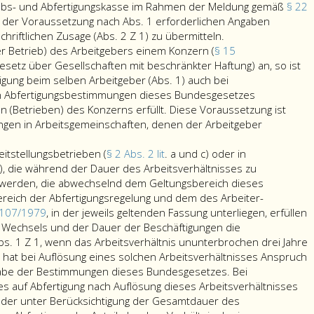
nd
tnehmer
Arbeit
eins,
Arbeitnehmer
aubs- und Abfertigungskasse im Rahmen der Meldung gemäß
§ 22
durch
gibt.
nach
ng der Voraussetzung nach Abs. 1 erforderlichen Angaben
rechungen
n
den
Vorliegen
Der
chriftlichen Zusage (Abs. 2 Z 1) zu übermitteln.
hulden
Arbeitnehmer
von
Arbeitgeber
 Betrieb) des Arbeitgebers einem Konzern (
§ 15
(Absatz
mindestens
hat
setz über Gesellschaften mit beschränkter Haftung) an, so ist
2,
92
der
gung beim selben Arbeitgeber (Abs. 1) auch bei
lt;
Ziffer
Beschäftigungswochen
Urlaubs-
n Abfertigungsbestimmungen dieses Bundesgesetzes
eins,)
während
und
(Betrieben) des Konzerns erfüllt. Diese Voraussetzung ist
n
ist
der
Abfertigungskasse
igungen in Arbeitsgemeinschaften, denen der Arbeitgeber
gebern
zeitgerecht,
letzten
im
wenn
22
Rahmen
itstellungsbetrieben (
§ 2 Abs. 2 lit
. a und c) oder in
ksichtigt.
sie
Wochen
der
6), die während der Dauer des Arbeitsverhältnisses zu
ohne
des
Meldung
werden, die abwechselnd dem Geltungsbereich dieses
schuldhafte
Zeitraumes
gemäß
reich der Abfertigungsregelung und dem des Arbeiter-
Säumnis
von
Paragraph
 107/1979
, in der jeweils geltenden Fassung unterliegen, erfüllen
unmittelbar
156
22,
 Wechsels und der Dauer der Beschäftigungen die
nach
Wochen
die
. 1 Z 1, wenn das Arbeitsverhältnis ununterbrochen drei Jahre
Wegfall
gekündigt
zur
 hat bei Auflösung eines solchen Arbeitsverhältnisses Anspruch
eines
wird
Beurteilung
gabe der Bestimmungen dieses Bundesgesetzes. Bei
nicht
und
der
auf Abfertigung nach Auflösung dieses Arbeitsverhältnisses
vom
der
Erfüllung
der unter Berücksichtigung der Gesamtdauer des