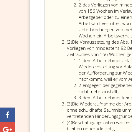
Ziffer
2.
das Vorliegen von mind
2
von 156 Wochen im Verlau
Arbeitgeber oder zu einem
Arbeitsamt vermittelt wur
Unterbrechungen von meh
Wochen ein Arbeitsverhält
Absatz
(2)
Die Voraussetzung des Abs. 1
2
Vorliegen von mindestens 92 B
Zeitraumes von 156 Wochen gek
Ziffer
1.
dem Arbeitnehmer anläßl
eins
Wiedereinstellung vor Ab
der Aufforderung zur Wie
nachkommt, weil er vom Ar
Ziffer
2.
entgegen der gegebenen
2
entge
nicht mehr einstellt;
Ziffer
der
3.
dem Arbeitnehmer keine
Absatz
3
gegeb
(3)
Die Wiederaufnahme der Arbei
3
Zusag
ohne schuldhafte Säumnis unmit
(Ziffer
vertretenden Hinderungsgrundes
Absatz
eins,)
(4)
Beschäftigungszeiten währen
4
Beschäf
den
bleiben unberücksichtigt.