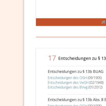
des
Paragraph
13
a,
Absatz
J
eins,
Ziffer
6,
17
Entscheidungen zu § 1
Entscheidungen zu § 13b BUAG
Entscheidungen des OGH
(09/1905)
Entscheidungen des VwGH
(02/1948)
Entscheidungen des BVwg
(01/2012)
Entscheidungen zu § 13b Abs. 8
Entscheidungen des OGH
(09/1905)