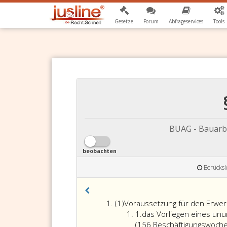
Gesetze
Forum
Abfrageservices
Tools
BUAG - Bauarb
beobachten
Berücksi
Absatz
(1)
Voraussetzung für den Erwerb
eins
Ziffer
1.
das Vorliegen eines unu
eins
(156 Beschäftigungswoch