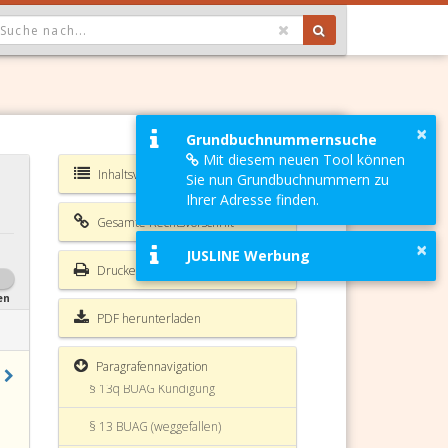
OPDOWN: GEWÄHLTER WERT IST ALLE
§ 7a BUAG Erkrankung während
des Urlaubes
§ 8 BUAG Urlaubsentgelt
×
Grundbuchnummernsuche
§ 9 BUAG Urlaubsersatzleistung
Mit diesem neuen Tool können
Inhaltsverzeichnis BUAG
Sie nun Grundbuchnummern zu
§ 9a BUAG Ablöseverbot
Ihrer Adresse finden.
Gesamte Rechtsvorschrift
§ 10 BUAG Abfindung
×
JUSLINE Werbung
§ 11 BUAG Verfall von
Drucken
Urlaubsentgelt,
Urlaubsersatzleistung und
en
Abfindung
PDF herunterladen
§ 12 BUAG Pfändungsschutz
Paragrafennavigation
§ 13q BUAG Kündigung
§ 13 BUAG (weggefallen)