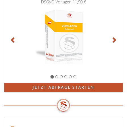
erklären.
DSGVO Vorlagen
11,90 €
JETZT ABFRAGE STARTEN