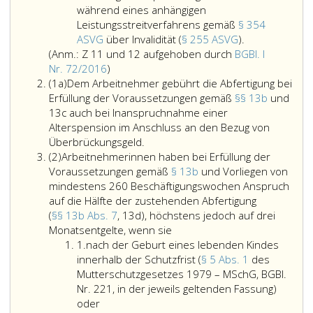
Absatz
auf
APG;
sechs
während eines anhängigen
2,
das
Monate
Leistungsstreitverfahrens gemäß
§ 354
des
die
andauernden
im
ASVG
über Invalidität (
§ 255 ASVG
).
Allgemeinen
Abfertigungsbestimmungen
Invalidität
Fall
(Anm.: Z 11 und 12 aufgehoben durch
BGBl. I
Anmerkung,
Pensionsgesetzes
dieses
durch
der
Nr. 72/2016
)
Absatz
Ziffer
(APG),
Bundesgesetzes
den
Arbeitsverhin
(1a)
Dem Arbeitnehmer gebührt die Abfertigung bei
eins
11
BGBl. römisch
anzuwenden
Versicherungsträger
gemäß
Erfüllung der Voraussetzungen gemäß
§§ 13b
und
a
und
eins
sind
gemäß
Paragraph
13c auch bei Inanspruchnahme einer
12
Nr. 142/2004;
und
Paragraph
2,
Alterspension im Anschluss an den Bezug von
aufgehoben
Dem
er
367,
EFZG
Überbrückungsgeld.
Absatz
durch
Arbeitnehmer
in
Absatz
nach
(2)
Arbeitnehmerinnen haben bei Erfüllung der
2
Bundesgesetzblatt
gebührt
diesem
4,
Ende
Voraussetzungen gemäß
§ 13b
und Vorliegen von
Teil
die
Zeitraum
ASVG;
des
mindestens 260 Beschäftigungswochen Anspruch
eins,
Abfertigung
kein
Anspruchs
auf die Hälfte der zustehenden Abfertigung
Nr. 72
bei
Überbrückungsgeld
auf
(
§§ 13b Abs. 7
, 13d), höchstens jedoch auf drei
aus
Erfüllung
Arbeitnehmerinnen
gemäß
Entgeltfortzah
Monatsentgelte, wenn sie
Ziffer
2016,)
der
haben
Paragraph
und
1.
nach der Geburt eines lebenden Kindes
eins
Voraussetzungen
bei
13
nach
innerhalb der Schutzfrist (
§ 5 Abs. 1
des
gemäß
Erfüllung
l,
Beendigung
Mutterschutzgesetzes 1979 – MSchG, BGBl.
Paragraphen
der
bezieht;
des
Nr. 221, in der jeweils geltenden Fassung)
nach
13
Voraussetzungen
Krankengelda
oder