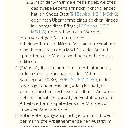
Ziffer
der
b
gemäß
gemäß
2.
nach der Annahme eines Kindes, welches
2
Geburt
und
Paragraph
Paragraph
das zweite Lebensjahr noch nicht vollendet
eines
13c
13
138,
hat, an Kindes Statt (
§ 15c Abs. 1 Z 1 MSchG
)
lebenden
auch
b
ASVG
oder nach Übernahme eines solchen Kindes
Kindes
bei
und
während
in unentgeltliche Pflege (
§ 15c Abs. 1 Z 2
innerhalb
Inanspruchnahme
Vorliegen
eines
nach
MSchG
) innerhalb von acht Wochen
der
einer
von
anhängigen
der
ihren vorzeitigen Austritt aus dem
Schutzfrist
Alterspension
mindestens
Leistungsstre
Annahme
Arbeitsverhältnis erklären. Bei Inanspruchnahme
(Paragraph
im
260
gemäß
eines
einer Karenz nach dem MSchG ist der Austritt
5,
Anschluss
Beschäftigungswochen
Paragraph
Kindes,
spätestens drei Monate vor Ende der Karenz zu
Absatz
an
Anspruch
354,
welches
erklären.
Absatz
eins,
den
auf
ASVG
das
(3)
Abs. 2 gilt auch für männliche Arbeitnehmer,
3
des
Bezug
die
über
zweite
sofern sie eine Karenz nach dem Väter-
Mutterschutzgesetzes 1979
von
Hälfte
Invalidität
Lebensjahr
Karenzgesetz (VKG),
BGBl. Nr. 651/1989
, in der
–
Überbrückungsgeld.
der
(Paragraph
noch
jeweils geltenden Fassung oder gleichartigen
MSchG,
zustehenden
255,
nicht
österreichischen Rechtsvorschriften in Anspruch
Bundesgesetzblatt
Abfertigung
ASVG).
vollendet
nehmen und ihren vorzeitigen Austritt aus dem
Nr. 221,
(Paragraphen
hat,
Arbeitsverhältnis spätestens drei Monate vor
in
13
Absatz
an
Ende der Karenz erklären.
Absatz
der
b,
2,
Kindes
(4)
Ein Abfertigungsanspruch gebührt nicht, wenn
4
jeweils
Absatz
gilt
Statt
der männliche Arbeitnehmer seinen Austritt im
geltenden
7,,
auch
(Paragraph