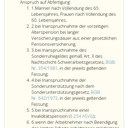
Arbeitnehmer
Anspruch auf Abfertigung:
Ziffer
haben
1.
Männer nach Vollendung des 65.
eins
bei
Lebensjahres, Frauen nach Vollendung des
Auflösung
60. Lebensjahres;
Ziffer
des
2.
bei Inanspruchnahme der vorzeitigen
2
Arbeitsverhältnisses
Alterspension bei langer
und
Versicherungsdauer aus einer gesetzlichen
Erfüllung
Pensionsversicherung;
Ziffer
der
3.
bei Inanspruchnahme des
3
Voraussetzungen
Sonderruhegeldes gemäß Art. X des
gemäß
Nachtschicht-Schwerarbeitsgesetzes,
BGBl.
Paragraphen
Nr. 354/1981
, in der jeweils geltenden
bei
13
Fassung;
Ziffer
Inanspruchnahme
b
4.
bei Inanspruchnahme der
4
des
und
Sonderunterstützung nach dem
Sonderruhegeldes
13c
Sonderunterstützungsgesetz,
BGBl.
gemäß
Anspruch
Nr. 642/1973
, in der jeweils geltenden
Art. römisch
bei
auf
Fassung;
Ziffer
zehn
Inanspruchnahme
Abfertigung:
5.
bei Inanspruchnahme einer
5
des
der
bei
Invaliditätspension (
§ 254 ASVG
);
Ziffer
Nachtschicht-
Sonderunterstützung
Inanspruchnah
6.
wenn der Arbeitnehmer nach Beendigung
6
Schwerarbeitsgesetzes,
nach
einer