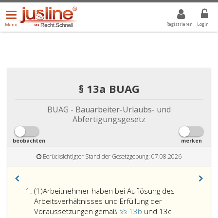
Menü
DROPDOWN: GEWÄHLTER WERT IST ALLE
ALLE
öffnen/schließen
Registrieren
Login
Menü
§ 13a BUAG
BUAG - Bauarbeiter-Urlaubs- und
Abfertigungsgesetz
beobachten
merken
Berücksichtigter Stand der Gesetzgebung: 07.08.2026
Absatz
(1)
Arbeitnehmer haben bei Auflösung des
eins
Arbeitsverhältnisses und Erfüllung der
Voraussetzungen gemäß
§§ 13b
und 13c