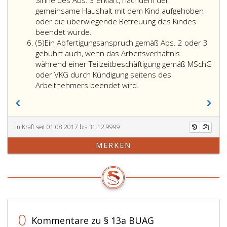
Sinne des Abs. 3 erklärt, nachdem der
Fassung)
13d),
für
15
gemeinsame Haushalt mit dem Kind aufgehoben
oder
höchstens
männliche
c,
oder die überwiegende Betreuung des Kindes
Ein
jedoch
Arbeitnehmer,
Absatz
beendet wurde.
Absatz
Abfertigungsanspruch
auf
sofern
eins,
(5)
Ein Abfertigungsanspruch gemäß Abs. 2 oder 3
5
gebührt
drei
sie
Ziffer
gebührt auch, wenn das Arbeitsverhältnis
nicht,
Monatsentgelte,
eine
eins,
während einer Teilzeitbeschäftigung gemäß MSchG
wenn
wenn
Karenz
MSchG)
oder VKG durch Kündigung seitens des
der
sie
nach
Ein
oder
Arbeitnehmers beendet wird.
männliche
dem
Abfertigungsanspruch
nach
Arbeitnehmer
Väter-
gemäß
Übernahme
seinen
Karenzgesetz
Absatz
eines
Austritt
(VKG),
2,
solchen
In Kraft seit 01.08.2017 bis 31.12.9999
im
Bundesgesetzblatt
oder
Kindes
MERKEN
Sinne
Nr. 651
3
in
des
aus
gebührt
unentgeltlich
Absatz
1989,,
auch,
Pflege
3,
in
wenn
(Paragraph
erklärt,
der
das
15
nachdem
jeweils
Arbeitsverhältnis
c,
der
geltenden
während
Absatz
0
Kommentare zu § 13a BUAG
gemeinsame
Fassung
einer
eins,