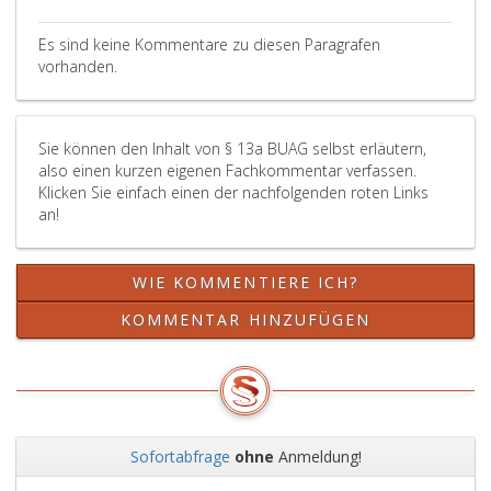
Haushalt
oder
Teilzeitbeschäftigung
Ziffer
mit
gleichartigen
gemäß
2,
Es sind keine Kommentare zu diesen Paragrafen
dem
österreichischen
MSchG
MSchG)
vorhanden.
Kind
Rechtsvorschriften
oder
innerhalb
aufgehoben
in
VKG
von
oder
Anspruch
durch
acht
Sie können den Inhalt von § 13a BUAG selbst erläutern,
die
nehmen
Kündigung
Wochen
also einen kurzen eigenen Fachkommentar verfassen.
überwiegende
und
seitens
Klicken Sie einfach einen der nachfolgenden roten Links
Betreuung
ihren
des
an!
des
vorzeitigen
Arbeitnehmers
Kindes
Austritt
beendet
beendet
aus
wird.
WIE KOMMENTIERE ICH?
wurde.
dem
Arbeitsverhältnis
KOMMENTAR HINZUFÜGEN
spätestens
drei
Monate
vor
Ende
der
Sofortabfrage
ohne
Anmeldung!
Karenz
Zurück
Weit