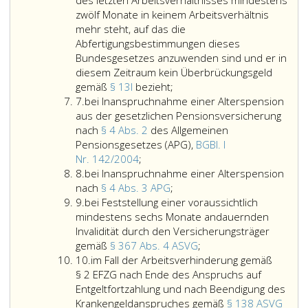
des letzten Arbeitsverhältnisses mindestens
Bundesgesetzblatt
dem
Invaliditätspensi
zwölf Monate in keinem Arbeitsverhältnis
Nr. 354
Sonderunterstützungsgesetz,
(Paragraph
mehr steht, auf das die
aus
Bundesgesetzblatt
254,
Abfertigungsbestimmungen dieses
1981,,
Nr. 642
ASVG);
Bundesgesetzes anzuwenden sind und er in
in
aus
diesem Zeitraum kein Überbrückungsgeld
der
1973,,
wenn
gemäß
§ 13l
bezieht;
Ziffer
jeweils
in
der
7.
bei Inanspruchnahme einer Alterspension
7
geltenden
der
Arbeitnehmer
aus der gesetzlichen Pensionsversicherung
Fassung;
jeweils
nach
nach
§ 4 Abs. 2
des Allgemeinen
geltenden
Beendigung
Pensionsgesetzes (APG),
BGBl. I
Fassung;
bei
des
Nr. 142/2004
;
Ziffer
Inanspruchnahme
letzten
8.
bei Inanspruchnahme einer Alterspension
8
einer
Arbeitsverhältnisses
bei
nach
§ 4 Abs. 3 APG
;
Ziffer
Alterspension
mindestens
Inanspruchnahme
9.
bei Feststellung einer voraussichtlich
9
aus
zwölf
einer
mindestens sechs Monate andauernden
der
Monate
Alterspension
Invalidität durch den Versicherungsträger
gesetzlichen
in
nach
bei
gemäß
§ 367 Abs. 4 ASVG
;
Ziffer
Pensionsversicherung
keinem
Paragraph
Feststellung
10.
im Fall der Arbeitsverhinderung gemäß
10
nach
Arbeitsverhältnis
4,
einer
§ 2 EFZG nach Ende des Anspruchs auf
Paragraph
mehr
Absatz
voraussichtlich
Entgeltfortzahlung und nach Beendigung des
4,
steht,
3,
mindestens
Krankengeldanspruches gemäß
§ 138 ASVG