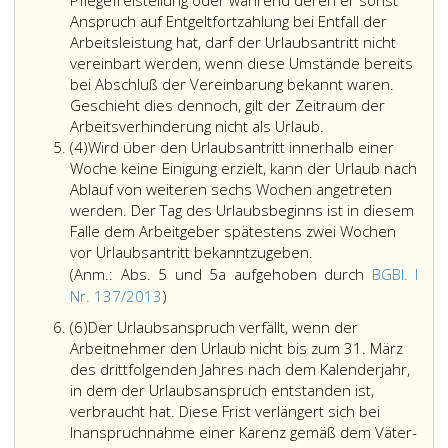
Pflegefreistellung oder während deren er sonst
Urlaubsans
Anspruch auf Entgeltfortzahlung bei Entfall der
beziehen,
Arbeitsleistung hat, darf der Urlaubsantritt nicht
der
vereinbart werden, wenn diese Umstände bereits
sich
bei Abschluß der Vereinbarung bekannt waren.
auf
Geschieht dies dennoch, gilt der Zeitraum der
Für
Anwartscha
Arbeitsverhinderung nicht als Urlaub.
Absatz
Zeiträume,
bereits
(4)
Wird über den Urlaubsantritt innerhalb einer
4
während
nach
Woche keine Einigung erzielt, kann der Urlaub nach
deren
Paragraph
Ablauf von weiteren sechs Wochen angetreten
ein
25,
werden. Der Tag des Urlaubsbeginns ist in diesem
Arbeitnehmer
verrechnete
Falle dem Arbeitgeber spätestens zwei Wochen
aus
Zuschlagsze
vor Urlaubsantritt bekanntzugeben.
einem
gründet.
(Anm.: Abs. 5 und 5a aufgehoben durch
BGBl. I
der
Anmerkung,
Nr. 137/2013
)
im
Absatz
Absatz
(6)
Der Urlaubsanspruch verfällt, wenn der
Paragraph
5
6
Arbeitnehmer den Urlaub nicht bis zum 31. März
2,
und
des drittfolgenden Jahres nach dem Kalenderjahr,
Entgeltfortzahlun
5a
in dem der Urlaubsanspruch entstanden ist,
Bundesgesetzblat
aufgehoben
verbraucht hat. Diese Frist verlängert sich bei
Nr. 399,
durch
Inanspruchnahme einer Karenz gemäß dem Väter-
genannten