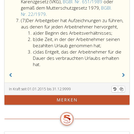
Bundesgesetzblatt
Karenzgesetz (VKG),
BGBl. Nr. 651/1989
oder
Gründen
Teil
gemäß dem Mutterschutzgesetz 1979,
BGBl.
an
eins,
Der
Nr. 22/1979
.
der
Absatz
Urlaubsanspruch
Nr. 137
(7)
Der Arbeitgeber hat Aufzeichnungen zu führen,
Arbeitsleistung
7
verfällt,
aus denen für jeden Arbeitnehmer hervorgeht,
aus
verhindert
Litera
wenn
a)
der Beginn des Arbeitsverhältnisses;
2013,)
ist,
a
Litera
der
b)
die Zeit, in der der Arbeitnehmer seinen
während
b
Arbeitnehmer
bezahlten Urlaub genommen hat;
deren
Litera
den
c)
das Entgelt, das der Arbeitnehmer für die
er
c
Urlaub
Dauer des verbrauchten Urlaubs erhalten
Anspruch
nicht
hat.
auf
bis
Pflegefreistellung
zum
oder
31. März
während
des
In Kraft seit 01.01.2015 bis 31.12.9999
deren
drittfolgenden
er
MERKEN
Jahres
sonst
nach
Anspruch
dem
auf
Kalenderjahr,
Entgeltfortzahlung
in
bei
dem