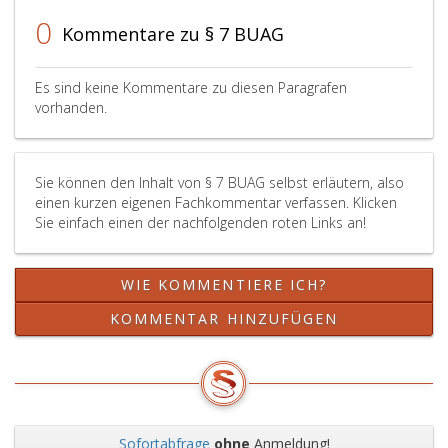
Entfall
der
0
der
Kommentare zu § 7 BUAG
Urlaubsanspruch
Arbeitsleistung
entstanden
hat,
ist,
Es sind keine Kommentare zu diesen Paragrafen
darf
verbraucht
vorhanden.
der
hat.
Urlaubsantritt
Diese
nicht
Frist
vereinbart
Sie können den Inhalt von § 7 BUAG selbst erläutern, also
verlängert
werden,
einen kurzen eigenen Fachkommentar verfassen. Klicken
sich
wenn
Sie einfach einen der nachfolgenden roten Links an!
bei
diese
Inanspruchnahme
Umstände
einer
bereits
WIE KOMMENTIERE ICH?
Karenz
bei
gemäß
KOMMENTAR HINZUFÜGEN
Abschluß
dem
der
Väter-
Vereinbarung
Karenzgesetz
bekannt
(VKG),
waren.
Bundesgesetzblatt
Geschieht
Nr. 651
Sofortabfrage
ohne
Anmeldung!
dies