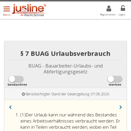
Menü
DROPDOWN: GEWÄHLTER WERT IST ALLE
ALLE
öffnen/schließen
Registrieren
Login
Menü
§ 7 BUAG Urlaubsverbrauch
BUAG - Bauarbeiter-Urlaubs- und
Abfertigungsgesetz
beobachten
merken
Berücksichtigter Stand der Gesetzgebung: 07.08.2026
Absatz
(1)
Der Urlaub kann nur während des Bestandes
eins
eines Arbeitsverhältnisses verbraucht werden. Er
kann in Teilen verbraucht werden, wobei ein Teil