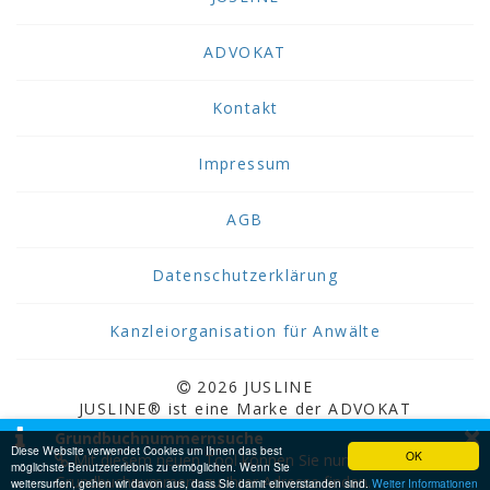
ADVOKAT
Kontakt
Impressum
AGB
Datenschutzerklärung
Kanzleiorganisation für Anwälte
2026 JUSLINE
JUSLINE® ist eine Marke der ADVOKAT
×
Unternehmensberatung Greiter & Greiter GmbH.
Grundbuchnummernsuche
Diese Website verwendet Cookies um Ihnen das best
OK
Mit diesem neuen Tool können Sie nun
möglichste Benutzererlebnis zu ermöglichen. Wenn Sie
Grundbuchnummern zu Ihrer Adresse finden.
weitersurfen, gehen wir davon aus, dass Sie damit einverstanden sind.
Weiter Informationen