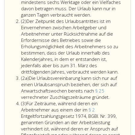
mindestens sechs Werktage oder ein Vielfaches
davon betragen muss. Der Urlaub kann nur in
ganzen Tagen verbraucht werden.
Absatz
(2)
Der Zeitpunkt des Urlaubsantrittes ist im
2
Einvernehmen zwischen Arbeitgeber und
Arbeitnehmer unter Rücksichtnahme auf die
Erfordernisse des Betriebes sowie die
Erholungsmöglichkeit des Arbeitnehmers so zu
bestimmen, dass der Urlaub innerhalb des
Kalenderjahres, in dem er entstanden ist,
jedenfalls aber bis zum 31. März des
drittfolgenden Jahres, verbraucht werden kann.
Absatz
(2a)
Die Urlaubsvereinbarung kann sich nur auf
2
einen Urlaubsanspruch beziehen, der sich auf
a
Anwartschaftswochen bereits nach
§ 25
Die
verrechneter Zuschlagszeiträume gründet.
Absatz
Urlaubsvere
(3)
Für Zeiträume, während deren ein
3
kann
Arbeitnehmer aus einem der im
§ 2
sich
Entgeltfortzahlungsgesetz 1974, BGBl. Nr. 399,
nur
genannten Gründen an der Arbeitsleistung
auf
verhindert ist, während deren er Anspruch auf
einen