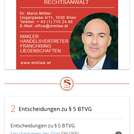
Vertrags.
bleibe
unberü
2
Entscheidungen zu § 5 BTVG
Entscheidungen zu § 5 BTVG
Entscheidungen des OGH
(09/1905)
2