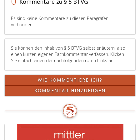
0
Kommentare zu § 5 BTVG
das
mit
gilt
Rücktrittsre
dem
Paragr
schriftlich
Dritten
3,
Es sind keine Kommentare zu diesen Paragrafen
erhält,
geschloss
Absatz
vorhanden.
frühestens
Vertrag.
4,
jedoch
KSchG
mit
sinnge
Sie können den Inhalt von § 5 BTVG selbst erläutern, also
dem
Rechte
einen kurzen eigenen Fachkommentar verfassen. Klicken
Zustandek
des
Sie einfach einen der nachfolgenden roten Links an!
des
Erwerb
Vertrags.
die
Das
Aufhe
WIE KOMMENTIERE ICH?
Rücktrittsre
oder
erlischt
Änder
KOMMENTAR HINZUFÜGEN
spätestens
des
sechs
Vertra
Wochen
nach
nach
ander
dem
Besti
Zustandek
zu
des
verlan