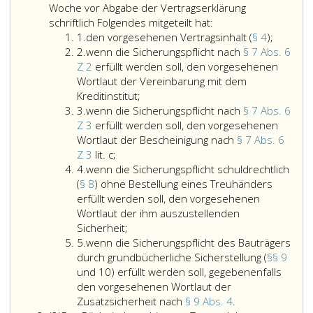
Woche vor Abgabe der Vertragserklärung
schriftlich Folgendes mitgeteilt hat:
Ziffer
den
1.
den vorgesehenen Vertragsinhalt (
§ 4
);
eins
Ziffer
vorges
2.
wenn die Sicherungspflicht nach
§ 7 Abs. 6
2
Vertrags
Z 2
erfüllt werden soll, den vorgesehenen
(Paragr
Wortlaut der Vereinbarung mit dem
wenn
4,);
Kreditinstitut;
Ziffer
die
3.
wenn die Sicherungspflicht nach
§ 7 Abs. 6
3
Sicherungspflicht
Z 3
erfüllt werden soll, den vorgesehenen
nach
Wortlaut der Bescheinigung nach
§ 7 Abs. 6
wenn
Paragraph
Z 3
lit. c;
Ziffer
die
7,
4.
wenn die Sicherungspflicht schuldrechtlich
4
Sicherungspflicht
Absatz
(
§ 8
) ohne Bestellung eines Treuhänders
nach
6,
erfüllt werden soll, den vorgesehenen
Paragraph
Ziffer
Wortlaut der ihm auszustellenden
7,
wenn
2,
Sicherheit;
Ziffer
Absatz
die
erfüllt
5.
wenn die Sicherungspflicht des Bauträgers
5
6,
Sicherungspflicht
werden
durch grundbücherliche Sicherstellung (
§§ 9
Ziffer
schuldrechtlich
soll,
und 10) erfüllt werden soll, gegebenenfalls
3,
(Paragraph
den
den vorgesehenen Wortlaut der
erfüllt
8,)
vorgesehenen
wenn
Zusatzsicherheit nach
§ 9 Abs. 4
.