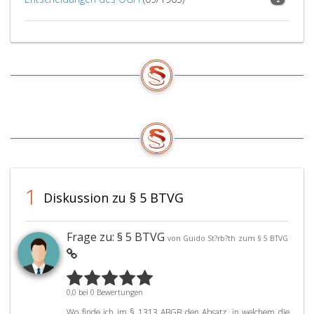
1
Diskussion zu § 5 BTVG
Frage zu: § 5 BTVG
von Guido St?rb?th
zum § 5 BTVG
0,0 bei 0 Bewertungen
Wo finde ich im § 1313 ABGB den Absatz, in welchem die