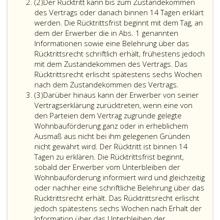
Absatz
werden
ohne
Wortlaut
die
(2)
Der Rücktritt kann bis zum Zustandekommen
2
soll,
Bestellung
der
Sicherungspflich
des Vertrags oder danach binnen 14 Tagen erklärt
den
eines
Vereinbarung
des
werden. Die Rücktrittsfrist beginnt mit dem Tag, an
vorgesehenen
Treuhänders
mit
Bauträgers
dem der Erwerber die in Abs. 1 genannten
Wortlaut
erfüllt
dem
durch
Informationen sowie eine Belehrung über das
der
werden
Kreditinstitut;
grundbücherlic
Rücktrittsrecht schriftlich erhält, frühestens jedoch
Bescheinigung
soll,
Sicherstellung
mit dem Zustandekommen des Vertrags. Das
nach
den
(Paragraphen
Rücktrittsrecht erlischt spätestens sechs Wochen
Paragraph
vorgesehenen
9
Der
nach dem Zustandekommen des Vertrags.
Absatz
7,
Wortlaut
und
Rücktritt
(3)
Darüber hinaus kann der Erwerber von seiner
3
Absatz
der
10)
kann
Vertragserklärung zurücktreten, wenn eine von
6,
ihm
erfüllt
bis
den Parteien dem Vertrag zugrunde gelegte
Ziffer
auszustellenden
werden
zum
Wohnbauförderung ganz oder in erheblichem
3,
Sicherheit;
soll,
Zustandek
Ausmaß aus nicht bei ihm gelegenen Gründen
Litera
gegebenenfalls
des
nicht gewährt wird. Der Rücktritt ist binnen 14
c,
den
Vertrags
Tagen zu erklären. Die Rücktrittsfrist beginnt,
;,
vorgesehenen
oder
sobald der Erwerber vom Unterbleiben der
Wortlaut
danach
Wohnbauförderung informiert wird und gleichzeitig
der
binnen
oder nachher eine schriftliche Belehrung über das
Zusatzsicherhei
14
Rücktrittsrecht erhält. Das Rücktrittsrecht erlischt
nach
Tagen
jedoch spätestens sechs Wochen nach Erhalt der
Paragraph
erklärt
Information über das Unterbleiben der