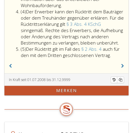
9,
werden.
Wohnbauförderung.
Absatz
Absatz
Die
(4)
Der Erwerber kann den Rücktritt dem Bauträger
4
4,
Rücktrittsfris
oder dem Treuhänder gegenüber erklären. Für die
beginnt
Rücktrittserklärung gilt
§ 3 Abs. 4 KSchG
mit
sinngemäß. Rechte des Erwerbers, die Aufhebung
dem
oder Änderung des Vertrags nach anderen
Tag,
Der
Bestimmungen zu verlangen, bleiben unberührt.
Absatz
an
Erwerb
(5)
Der Rücktritt gilt im Fall des
§ 2 Abs. 4
auch für
5
dem
Der
kann
den mit dem Dritten geschlossenen Vertrag.
der
Rücktritt
den
Erwerber
gilt
Rücktri
die
im
dem
in
Fall
Bauträ
In Kraft seit 01.07.2008 bis 31.12.9999
Absatz
des
oder
MERKEN
eins,
Paragraph
dem
genannten
2,
Treuh
Information
Absatz
gegen
sowie
4,
erkläre
eine
auch
Für
Belehrung
für
die
über
den
Rücktri