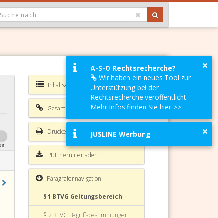
OPDOWN: GEWÄHLTER WERT IST ALLE
×
A-S-O Rechtsrecherche?
Wir haben ein neues Tool zur
Inhaltsverzeichnis BTVG
Unterstützung bei der
Rechtsrecherche veröffentlicht.
Mehr Infos finden Sie hier >>
Gesamte Rechtsvorschrift
×
Drucken
JUSLINE Werbung
en
PDF herunterladen
Paragrafennavigation
§ 1 BTVG Geltungsbereich
§ 2 BTVG Begriffsbestimmungen