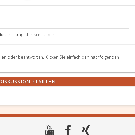
en
G
diesen Paragrafen vorhanden.
llen oder beantworten. Klicken Sie einfach den nachfolgenden
DISKUSSION STARTEN