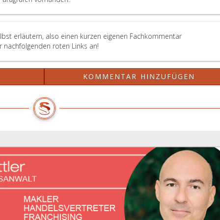
zum
Nachteil
des
Erwerbers
elbst erläutern, also einen kurzen eigenen Fachkommentar
abbedungen
er nachfolgenden roten Links an!
werden,
wenn
dieser
?
KOMMENTAR HINZUFÜGEN
Verbraucher
(Paragraph
eins,
Absatz
eins,
Ziffer
2,
KSchG)
ist.