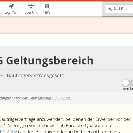
DR
ALLE
Legal.Tech
Über Uns
Hilfe
G Geltungsbereich
 - Bauträgervertragsgesetz
merk
chtigter Stand der Gesetzgebung: 08.08.2026
 Bauträgerverträge anzuwenden, bei denen der Erwerber vor der
emäß Zahlungen von mehr als 150 Euro pro Quadratmeter
WEG 2002
) an den Bauträger oder an Dritte entrichten muss.