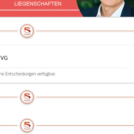
TVG
,
ine Entscheidungen verfügbar.