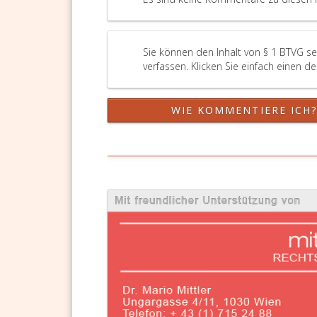
pro
Quadratmeter
Nutzfläche
(Paragraph
Sie können den Inhalt von § 1 BTVG s
2,
verfassen. Klicken Sie einfach einen d
Absatz
7
und
WIE KOMMENTIERE ICH
Paragraph
7,
WEG 2002)
an
den
Bauträger
oder
an
Dritte
entrichten
muss.
Dabei
sind