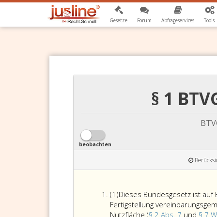
Gesetze
Forum
Abfrageservices
Tools
§ 1 BTV
BTVG
beobachten
Berücksi
Absatz
(1)
Dieses Bundesgesetz ist auf
eins
Fertigstellung vereinbarungsg
Nutzfläche (
§ 2 Abs. 7
und
§ 7 