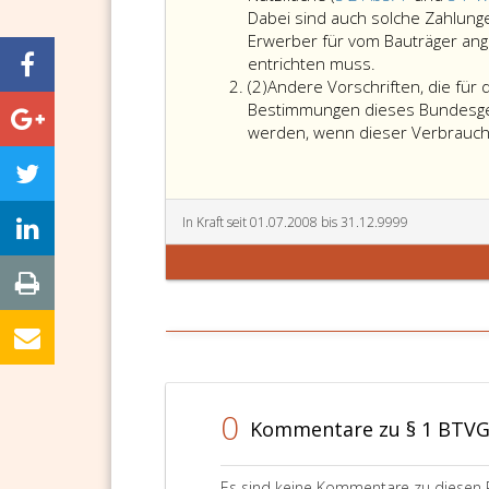
Dabei sind auch solche Zahlunge
Erwerber für vom Bauträger an
Dieses
entrichten muss.
Absatz
Bundesgesetz
(2)
Andere Vorschriften, die für 
2
ist
Bestimmungen dieses Bundesge
auf
werden, wenn dieser Verbrauch
Bauträgervertr
anzuwenden,
bei
denen
In Kraft seit 01.07.2008 bis 31.12.9999
der
Erwerber
vor
der
Fertigstellung
vereinbarungs
Zahlungen
von
0
Kommentare zu § 1 BTV
mehr
als
150 Euro
Es sind keine Kommentare zu diesen 