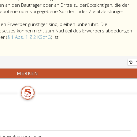
n an den Bauträger oder an Dritte zu berücksichtigen, die der
gebotene oder vorgegebene Sonder- oder Zusatzleistungen
den Erwerber günstiger sind, bleiben unberührt. Die
setzes können nicht zum Nachteil des Erwerbers abbedungen
Andere
er (
§ 1 Abs. 1 Z 2 KSchG
) ist.
äge
Vorschriften,
die
für
den
Erwerber
MERKEN
günstiger
sind,
bleiben
unberührt.
gemäß
Die
Bestimmungen
dieses
G
Bundesgesetzes
können
nicht
Paragrafen vorhanden.