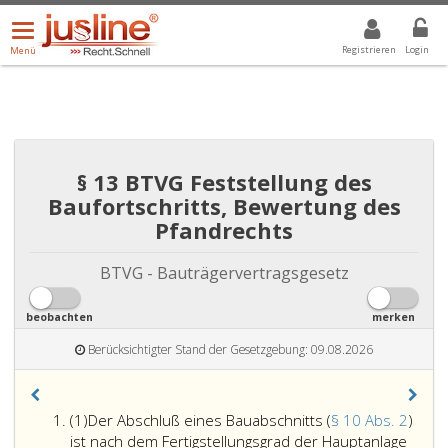
Menü
DROPDOWN: GEWÄHLTER WERT IST ALLE
ALLE
öffnen/schließen
Registrieren
Login
Menü
§ 13 BTVG Feststellung des
Baufortschritts, Bewertung des
Pfandrechts
BTVG - Bauträgervertragsgesetz
beobachten
merken
Berücksichtigter Stand der Gesetzgebung: 09.08.2026
Absatz
(1)
Der Abschluß eines Bauabschnitts (
§ 10 Abs. 2
)
eins
ist nach dem Fertigstellungsgrad der Hauptanlage