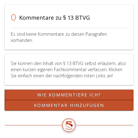
bebauenden
in
Liegenschaft
den
0
Kommentare zu § 13 BTVG
im
Absatz
Sinn
2
des
und
Es sind keine Kommentare zu diesen Paragrafen
Paragraph
3
vorhanden.
10,
genannten
Absatz
Tätigkeiten
3,
entstehenden
Sie können den Inhalt von § 13 BTVG selbst erläutern, also
kann
Schadenersatzansprüche
einen kurzen eigenen Fachkommentar verfassen. Klicken
der
eine
Sie einfach einen der nachfolgenden roten Links an!
Treuhänder
Haftpflichtversicherung
einen
über
allgemein
eine
WIE KOMMENTIERE ICH?
beeideten
Mindestversicherungssum
und
von
KOMMENTAR HINZUFÜGEN
gerichtlich
400 000 Euro
zertifizierten
für
Sachverständigen
jeden
für
Versicherungsfall
das
bei