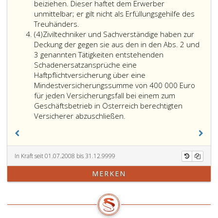
selbständigen
beiziehen. Dieser haftet dem Erwerber
Bauwerken
unmittelbar; er gilt nicht als Erfüllungsgehilfe des
Zur
ist
Treuhänders.
Absatz
Feststellung
der
(4)
Ziviltechniker und Sachverständige haben zur
4
der
Fertigstellungsgrad
Deckung der gegen sie aus den in den Abs. 2 und
ausreichenden
desjenigen
3 genannten Tätigkeiten entstehenden
Deckung
Bauwerks
Schadenersatzansprüche eine
eines
maßgeblich,
Haftpflichtversicherung über eine
vom
auf
Mindestversicherungssumme von 400 000 Euro
Bauträger
das
für jeden Versicherungsfall bei einem zum
gemäß
sich
Geschäftsbetrieb in Österreich berechtigten
Paragraph
der
Ziviltechniker
Versicherer abzuschließen.
11,
Anspruch
und
angebotenen
des
Sachverständige
Pfandrechts
Erwerbers
haben
sowie
bezieht.
zur
In Kraft seit 01.07.2008 bis 31.12.9999
zur
Deckung
MERKEN
Feststellung
der
des
gegen
Wertes
sie
der
aus
zu
den