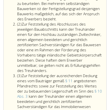
zu beurteilen. Bei mehreren selbständigen
Bauwerken ist der Fertigstellungsgrad desjenigen
Bauwerks maßgeblich, auf das sich der Anspruch
Der
des Erwerbers bezieht.
Absatz
Abschluß
(2)
Zur Feststellung des Abschlusses des
2
eines
jeweiligen Bauabschnitts kann der Treuhänder
Bauabschnitts
einen für den Hochbau zuständigen Ziviltechniker,
(Paragraph
einen allgemein beeideten und gerichtlich
10,
zertifizierten Sachverständigen für das Bauwesen
Absatz
oder eine im Rahmen der Förderung des
2,)
Vorhabens tätige inländische Gebietskörperschaft
ist
beiziehen. Diese haften dem Erwerber
nach
unmittelbar; sie gelten nicht als Erfüllungsgehilfen
dem
des Treuhänders.
Absatz
Fertigstellungsgrad
(3)
Zur Feststellung der ausreichenden Deckung
3
der
eines vom Bauträger gemäß
§ 11
angebotenen
Hauptanlage
Pfandrechts sowie zur Feststellung des Wertes
zu
der zu bebauenden Liegenschaft im Sinn des
§ 10
beurteilen.
Abs. 3
kann der Treuhänder einen allgemein
Bei
beeideten und gerichtlich zertifizierten
mehreren
Sachverständigen für das Immobilienwesen