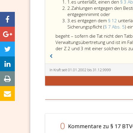
Ziffer
1.
es unterläßt, einen den
§ 3 A
eins
Ziffer
2.
Zahlungen entgegen den Best
2
entgegennimmt oder
Ziffer
3.
es entgegen dem
§ 12
unterlä
3
Sicherungspflicht (
§ 7 Abs. 5
) e
begeht – sofern die Tat nicht den Tatb
Verwaltungsübertretung und ist im Fall
der Z 2 und 3 mit einer solchen bis z
In Kraft seit 01.01.2002 bis 31.12.9999
0
Kommentare zu § 17 BT