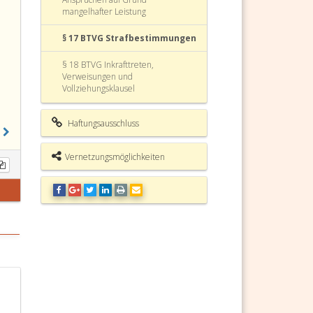
mangelhafter Leistung
ßt,
§ 17 BTVG Strafbestimmungen
aph
§ 18 BTVG Inkrafttreten,
Verweisungen und
Vollziehungsklausel
Art. 11 § 12 BTVG
Haftungsausschluss
aph
Bauträgervertragsgesetz (BTVG)
Fundstelle
Vernetzungsmöglichkeiten
echenden
en,