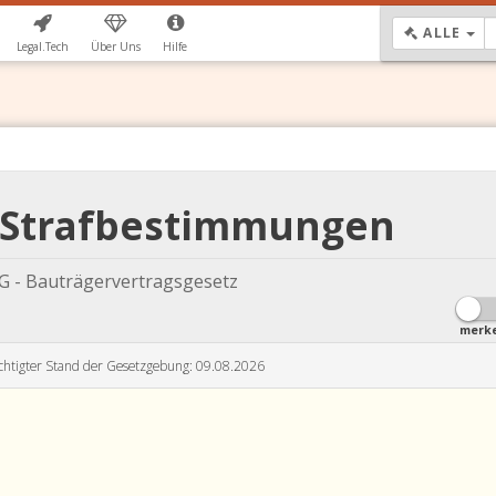
DR
ALLE
Legal.Tech
Über Uns
Hilfe
G Strafbestimmungen
 - Bauträgervertragsgesetz
merk
chtigter Stand der Gesetzgebung: 09.08.2026