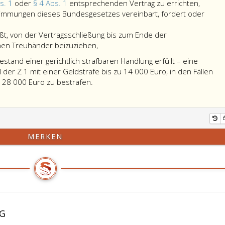
es
bs. 1
oder
§ 4 Abs. 1
entsprechenden Vertrag zu errichten,
unterlä
immungen dieses Bundesgesetzes vereinbart, fordert oder
einen
den
ßt, von der Vertragsschließung bis zum Ende der
es
Paragr
inen Treuhänder beizuziehen,
entgegen
3,
estand einer gerichtlich strafbaren Handlung erfüllt – eine
dem
Absatz
 der Z 1 mit einer Geldstrafe bis zu 14 000 Euro, in den Fällen
Paragraph
eins,
begeht
u 28 000 Euro zu bestrafen.
12,
oder
–
unterläßt,
Paragr
sofern
von
4,
die
der
Absatz
Tat
Vertragsschließung
eins,
nicht
MERKEN
bis
entspr
den
zum
Vertrag
Tatbestand
Ende
zu
einer
der
erricht
gerichtlich
Sicherungspflicht
strafbaren
(Paragraph
Handlung
7,
erfüllt
VG
Absatz
–
5,)