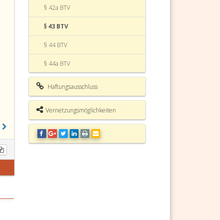
§ 42a BTV
§ 43 BTV
§ 44 BTV
§ 44a BTV
§ 44b BTV
Haftungsausschluss
§ 44c BTV
Vernetzungsmöglichkeiten
§ 45 BTV
§ 46 BTV
§ 47 BTV
§ 47a BTV
§ 48 BTV
§ 49 BTV