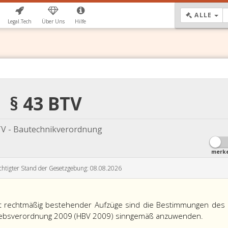
DR
ALLE
Legal.Tech
Über Uns
Hilfe
§ 43 BTV
V - Bautechnikverordnung
merk
chtigter Stand der Gesetzgebung: 08.08.2026
eit rechtmäßig bestehender Aufzüge sind die Bestimmungen des
riebsverordnung 2009 (HBV 2009) sinngemäß anzuwenden.