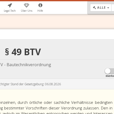
DR
ALLE
Legal.Tech
Über Uns
Hilfe
§ 49 BTV
V - Bautechnikverordnung
merk
chtigter Stand der Gesetzgebung: 06.08.2026
inzelnen, durch örtliche oder sachliche Verhältnisse bedingten
 bestimmter Vorschriften dieser Verordnung zulassen. Den in
s jedoch im Wesentlichen entsprochen werden und Interessen