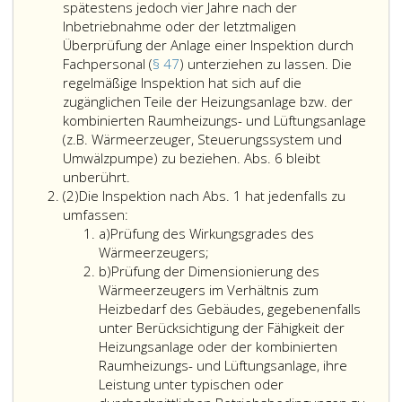
spätestens jedoch vier Jahre nach der
Inbetriebnahme oder der letztmaligen
Überprüfung der Anlage einer Inspektion durch
Fachpersonal (
§ 47
) unterziehen zu lassen. Die
regelmäßige Inspektion hat sich auf die
zugänglichen Teile der Heizungsanlage bzw. der
kombinierten Raumheizungs- und Lüftungsanlage
(z.B. Wärmeerzeuger, Steuerungssystem und
Umwälzpumpe) zu beziehen. Abs. 6 bleibt
Heizungsanlagen
unberührt.
Absatz
und
(2)
Die Inspektion nach Abs. 1 hat jedenfalls zu
2
Die
kombinierte
umfassen:
Litera
Inspektion
Raumheizungs-
a)
Prüfung des Wirkungsgrades des
a
nach
und
Wärmeerzeugers;
Litera
Absatz
Lüftungsanlagen
b)
Prüfung der Dimensionierung des
b
eins,
mit
Wärmeerzeugers im Verhältnis zum
hat
einer
Heizbedarf des Gebäudes, gegebenenfalls
jedenfalls
Nennwärmeleistung
unter Berücksichtigung der Fähigkeit der
zu
von
Heizungsanlage oder der kombinierten
umfassen:
mehr
Raumheizungs- und Lüftungsanlage, ihre
als
Leistung unter typischen oder