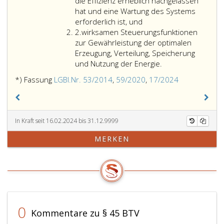
vereinbartes
Absatz
Anlage
die Effizienz erheblich nachgelassen
Kriterium
4,
auszuhändigen.
hat und eine Wartung des Systems
für
erfüllt;
Eine
erforderlich ist, und
Ziffer
die
oder
Ausfertigung
2.
wirksamen Steuerungsfunktionen
2
Gesamtenergieeffizienz
des
zur Gewährleistung der optimalen
bzw.
Inspektionsberichtes
Erzeugung, Verteilung, Speicherung
eine
ist
und Nutzung der Energie.
vertragliche
von
*) Fassung
LGBl.Nr. 53/2014
,
59/2020
,
17/2024
Abmachung
der
mit
Person,
einem
die
vereinbarten
den
In Kraft seit 16.02.2024 bis 31.12.9999
Niveau
Inspektionsbericht
der
erstellt
MERKEN
Energieeffizienzverbesserung
hat,
(Energieleistungsvertrag
der
im
Landesregierung
Sinne
zu
des
übermitteln.
Artikel
0
2,
Kommentare zu § 45 BTV
Ziffer