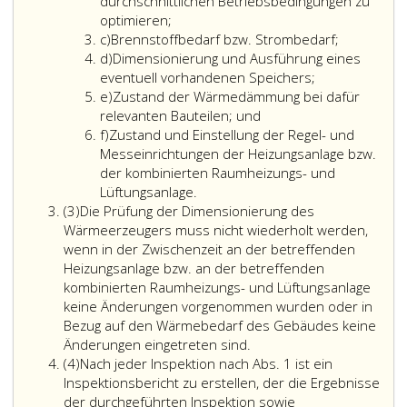
70 kW
durchschnittlichen Betriebsbedingungen zu
sind
optimieren;
Litera
vom
c)
Brennstoffbedarf bzw. Strombedarf;
c
Litera
Verfügungsberechtigten
d)
Dimensionierung und Ausführung eines
d
der
eventuell vorhandenen Speichers;
Litera
Anlage
e)
Zustand der Wärmedämmung bei dafür
e
regelmäßig,
relevanten Bauteilen; und
Litera
spätestens
f)
Zustand und Einstellung der Regel- und
f
jedoch
Messeinrichtungen der Heizungsanlage bzw.
vier
der kombinierten Raumheizungs- und
Jahre
Lüftungsanlage.
Absatz
nach
(3)
Die Prüfung der Dimensionierung des
3
der
Wärmeerzeugers muss nicht wiederholt werden,
Inbetriebnahme
wenn in der Zwischenzeit an der betreffenden
oder
Heizungsanlage bzw. an der betreffenden
der
kombinierten Raumheizungs- und Lüftungsanlage
letztmaligen
keine Änderungen vorgenommen wurden oder in
Überprüfung
Bezug auf den Wärmebedarf des Gebäudes keine
der
Änderungen eingetreten sind.
Absatz
Anlage
(4)
Nach jeder Inspektion nach Abs. 1 ist ein
4
einer
Inspektionsbericht zu erstellen, der die Ergebnisse
Inspektion
der durchgeführten Inspektion sowie