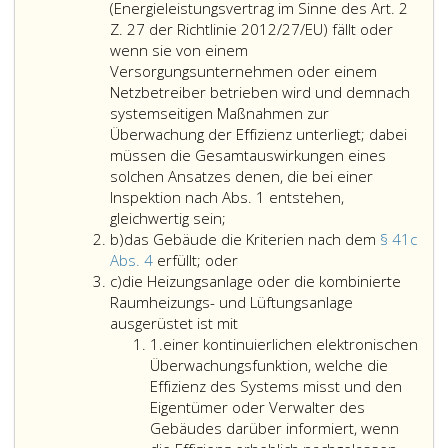
Raumheizungs-
wenn
Ergebnisse
(Energieleistungsvertrag im Sinne des Art. 2
und
der
Z. 27 der Richtlinie 2012/27/EU) fällt oder
Lüftungsanlage
durchgeführten
wenn sie von einem
(z.B.
Inspektion
Versorgungsunternehmen oder einem
Wärmeerzeuger,
sowie
Netzbetreiber betrieben wird und demnach
Steuerungssystem
Empfehlungen
systemseitigen Maßnahmen zur
und
für
Überwachung der Effizienz unterliegt; dabei
Umwälzpumpe)
kosteneffiziente
müssen die Gesamtauswirkungen eines
zu
Verbesserungen
solchen Ansatzes denen, die bei einer
beziehen.
der
Inspektion nach Abs. 1 entstehen,
Absatz
die
Energieeffizienz
gleichwertig sein;
Litera
6,
Heizungsanlage
der
b)
das Gebäude die Kriterien nach dem
§ 41c
b
bleibt
bzw.
das
kontrollierten
Abs. 4
erfüllt; oder
Litera
unberührt.
die
Gebäude
Anlage
c)
die Heizungsanlage oder die kombinierte
c
kombinierte
die
enthält.
Raumheizungs- und Lüftungsanlage
Raumheizungs-
Kriterien
Der
ausgerüstet ist mit
Ziffer
und
nach
Inspektionsbericht
1.
einer kontinuierlichen elektronischen
eins
Lüftungsanlage
dem
ist
Überwachungsfunktion, welche die
ausdrücklich
Paragraph
dem
Effizienz des Systems misst und den
unter
41
Verfügungsberechtigt
Eigentümer oder Verwalter des
ein
c,
der
Gebäudes darüber informiert, wenn