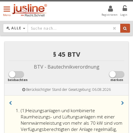
Menü
öffnen/schließen
Registrieren
Login
Menü
DROPDOWN: GEWÄHLTER WERT IST ALLE
ALLE
§ 45 BTV
BTV - Bautechnikverordnung
beobachten
merken
Berücksichtigter Stand der Gesetzgebung: 06.08.2026
Absatz
(1)
Heizungsanlagen und kombinierte
eins
Raumheizungs- und Lüftungsanlagen mit einer
Nennwärmeleistung von mehr als 70 kW sind vom
Verfügungsberechtigten der Anlage regelmäßig,