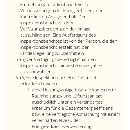
durch
Empfehlungen für kosteneffiziente
Fachpersonal
Verbesserungen der Energieeffizienz der
(Paragraph
kontrollierten Anlage enthält. Der
47,)
Inspektionsbericht ist dem
unterziehen
Verfügungsberechtigten der Anlage
zu
auszuhändigen. Eine Ausfertigung des
lassen.
Inspektionsberichtes ist von der Person, die den
Die
Inspektionsbericht erstellt hat, der
regelmäßige
Nach
Landesregierung zu übermitteln.
Absatz
Inspektion
jeder
(5)
Der Verfügungsberechtigte hat den
5
hat
Inspektion
Inspektionsbericht mindestens vier Jahre
sich
nach
aufzubewahren.
Absatz
auf
Absatz
(6)
Eine Inspektion nach Abs. 1 ist nicht
6
die
Eine
eins,
erforderlich, wenn
Litera
zugänglichen
Inspektion
ist
a)
die Heizungsanlage bzw. die kombinierte
a
Teile
nach
ein
Raumheizungs- und Lüftungsanlage
der
Absatz
Inspektionsbericht
ausdrücklich unter ein vereinbartes
Heizungsanlage
eins,
zu
Kriterium für die Gesamtenergieeffizienz
bzw.
ist
erstellen,
bzw. eine vertragliche Abmachung mit einem
der
nicht
der
vereinbarten Niveau der
kombinierten
erforderlich,
die
Energieeffizienzverbesserung