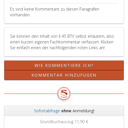
27,
Es sind keine Kommentare zu diesen Paragrafen
der
vorhanden.
Richtlinie
2012/27/EU)
fällt
oder
Sie können den Inhalt von § 45 BTV selbst erläutern, also
wenn
einen kurzen eigenen Fachkommentar verfassen. Klicken
sie
Sie einfach einen der nachfolgenden roten Links an!
von
einem
Versorgungsunternehmen
WIE KOMMENTIERE ICH?
oder
KOMMENTAR HINZUFÜGEN
einem
Netzbetreiber
betrieben
wird
und
demnach
Sofortabfrage
ohne
Anmeldung!
systemseitigen
Maßnahmen
Zurück
Weit
Grundbuchauszug
11,90 €
zur