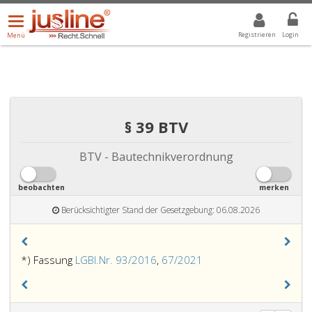
Menü
DROPDOWN: GEWÄHLTER WERT IST ALLE
ALLE
öffnen/schließen
Registrieren
Login
Menü
§ 39 BTV
BTV - Bautechnikverordnung
beobachten
merken
Berücksichtigter Stand der Gesetzgebung: 06.08.2026
*) Fassung
LGBl.Nr. 93/2016
,
67/2021