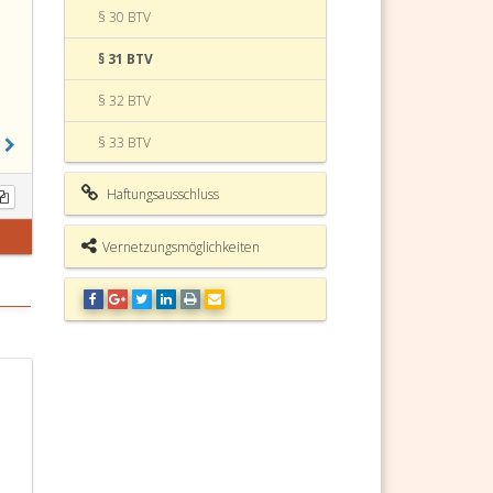
§ 30 BTV
§ 31 BTV
§ 32 BTV
§ 33 BTV
§ 34 BTV
Haftungsausschluss
§ 35 BTV
Vernetzungsmöglichkeiten
§ 36 BTV
§ 37 BTV
§ 38 BTV
§ 39 BTV
§ 40 BTV
§ 40a BTV