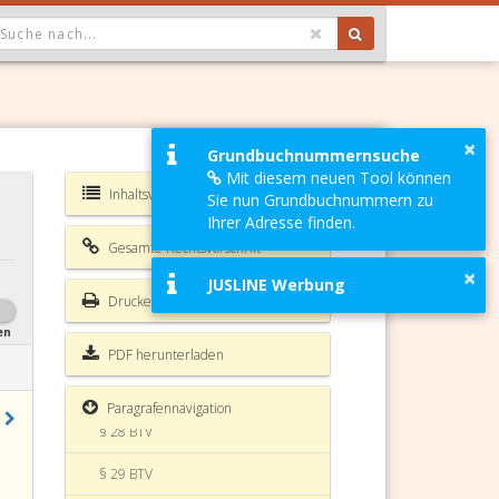
OPDOWN: GEWÄHLTER WERT IST ALLE
§ 23 BTV
×
Grundbuchnummernsuche
Mit diesem neuen Tool können
§ 24 BTV
Inhaltsverzeichnis BTV
Sie nun Grundbuchnummern zu
§ 25 BTV
Ihrer Adresse finden.
Gesamte Rechtsvorschrift
§ 26 BTV
×
JUSLINE Werbung
Drucken
§ 26a BTV
en
§ 26b BTV
PDF herunterladen
§ 27 BTV
Paragrafennavigation
§ 28 BTV
§ 29 BTV