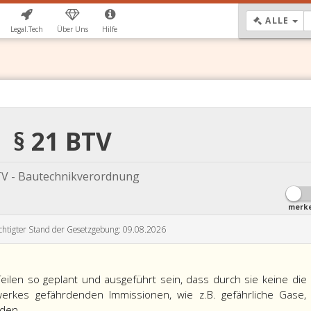
DR
ALLE
Legal.Tech
Über Uns
Hilfe
§ 21 BTV
V - Bautechnikverordnung
merk
chtigter Stand der Gesetzgebung: 09.08.2026
eilen so geplant und ausgeführt sein, dass durch sie keine die
rkes gefährdenden Immissionen, wie z.B. gefährliche Gase,
rden.