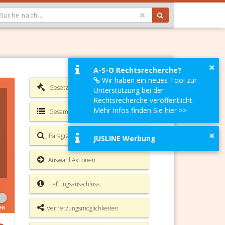
OPDOWN: GEWÄHLTER WERT IST ALLE
×
A-S-O Rechtsrecherche?
Wir haben ein neues Tool zur
Gesetzesverzeichnis
Unterstützung bei der
Rechtsrecherche veröffentlicht.
Mehr Infos finden Sie hier >>
Gesamte Rechtsvorschrift
×
Paragrafen Volltextsuche
JUSLINE Werbung
Auswahl Aktionen
Haftungsausschluss
Vernetzungsmöglichkeiten
en