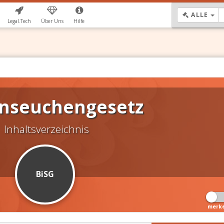
DR
ALLE
Legal.Tech
Über Uns
Hilfe
nseuchengesetz
Inhaltsverzeichnis
BiSG
merk