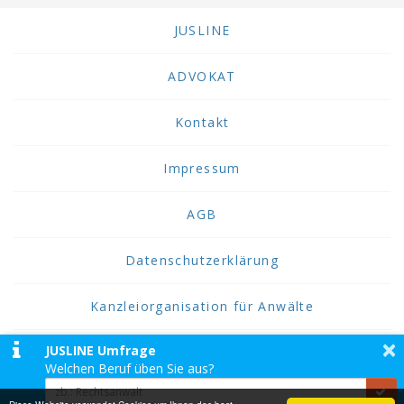
JUSLINE
ADVOKAT
Kontakt
Impressum
AGB
Datenschutzerklärung
Kanzleiorganisation für Anwälte
×
JUSLINE Umfrage
2026 JUSLINE
Welchen Beruf üben Sie aus?
JUSLINE® ist eine Marke der ADVOKAT
Unternehmensberatung Greiter & Greiter GmbH.