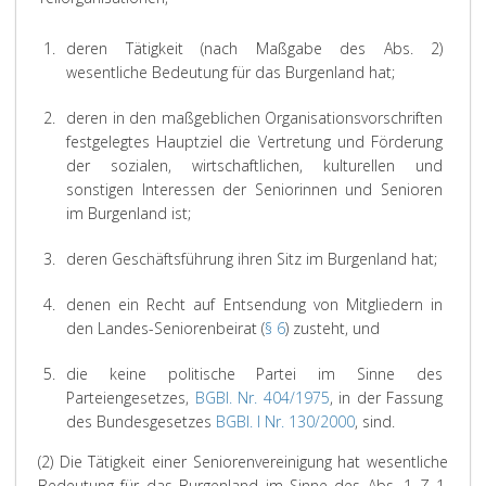
1.
deren Tätigkeit (nach Maßgabe des Abs. 2)
wesentliche Bedeutung für das Burgenland hat;
2.
deren in den maßgeblichen Organisationsvorschriften
festgelegtes Hauptziel die Vertretung und Förderung
der sozialen, wirtschaftlichen, kulturellen und
sonstigen Interessen der Seniorinnen und Senioren
im Burgenland ist;
3.
deren Geschäftsführung ihren Sitz im Burgenland hat;
4.
denen ein Recht auf Entsendung von Mitgliedern in
den Landes-Seniorenbeirat (
§ 6
) zusteht, und
5.
die keine politische Partei im Sinne des
Parteiengesetzes,
BGBl. Nr. 404/1975
, in der Fassung
des Bundesgesetzes
BGBl. I Nr. 130/2000
, sind.
(2) Die Tätigkeit einer Seniorenvereinigung hat wesentliche
Bedeutung für das Burgenland im Sinne des Abs. 1 Z 1,