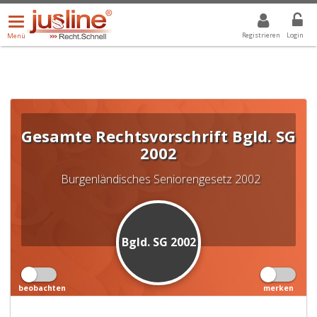
Menü
DROPDOWN: GEWÄHLTER WERT IST ALLE
ALLE
öffnen/schließen
Registrieren
Login
Menü
Gesamte Rechtsvorschrift
Bgld. SG
2002
Burgenländisches Seniorengesetz 2002
Bgld. SG 2002
beobachten
merken