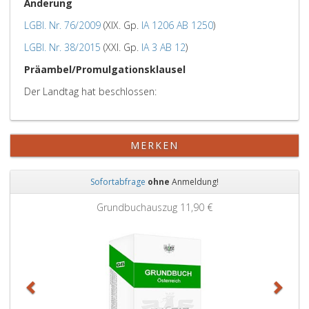
Änderung
LGBl. Nr. 76/2009
(XIX. Gp.
IA 1206
AB 1250
)
LGBl. Nr. 38/2015
(XXI. Gp.
IA 3
AB 12
)
Präambel/Promulgationsklausel
Der Landtag hat beschlossen:
MERKEN
Sofortabfrage
ohne
Anmeldung!
Zurück
Weit
Grundbuchauszug
11,90 €