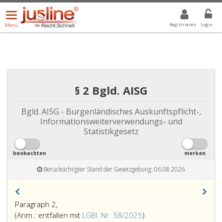
Menü
DROPDOWN: GEWÄHLTER WERT IST ALLE
ALLE
öffnen/schließen
Registrieren
Login
Menü
§ 2 Bgld. AISG
Bgld. AISG - Burgenländisches Auskunftspflicht-,
Informationsweiterverwendungs- und
Statistikgesetz
beobachten
merken
Berücksichtigter Stand der Gesetzgebung: 06.08.2026
Paragraph 2,
Anmerkung,
(Anm.: entfallen mit
LGBl. Nr. 58/2025
)