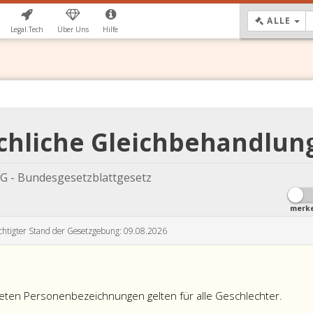
DR
ALLE
Legal.Tech
Über Uns
Hilfe
achliche Gleichbehandlun
G - Bundesgesetzblattgesetz
merk
chtigter Stand der Gesetzgebung: 09.08.2026
ten Personenbezeichnungen gelten für alle Geschlechter.