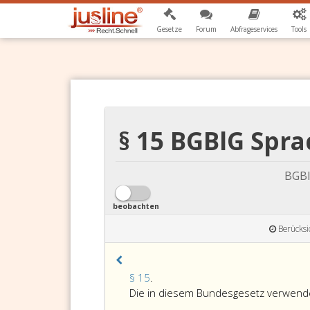
Gesetze
Forum
Abfrageservices
Tools
§ 15 BGBlG Spr
BGBl
beobachten
Berücksi
Paragraph
§ 15
.
15,
Die in diesem Bundesgesetz verwende