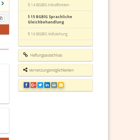
§ 14 BGBlG Inkrafttreten
§ 15 BGBlG Sprachliche
Gleichbehandlung
§ 16 BGBlG Vollziehung
Bundesgesetzblattgesetz (BGBlG)
Fundstelle
Haftungsausschluss
Vernetzungsmöglichkeiten