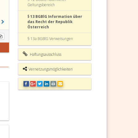
Geltungsbereich
§ 13 BGBlG Information über
das Recht der Republik
Österreich
§ 13a BGBlG Verweisungen
§ 14 BGBlG Inkrafttreten
Haftungsausschluss
§ 15 BGBlG Sprachliche
Gleichbehandlung
Vernetzungsmöglichkeiten
§ 16 BGBlG Vollziehung
Bundesgesetzblattgesetz (BGBlG)
Fundstelle