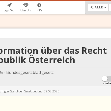
DR
ALLE
Legal.Tech
Über Uns
Hilfe
formation über das Recht
publik Österreich
G - Bundesgesetzblattgesetz
merk
chtigter Stand der Gesetzgebung: 09.08.2026