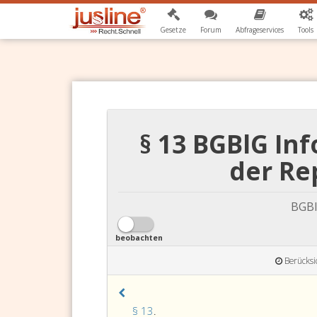
Gesetze
Forum
Abfrageservices
Tools
§ 13 BGBlG In
der Re
BGBl
beobachten
Berücksi
Paragraph
§ 13
.