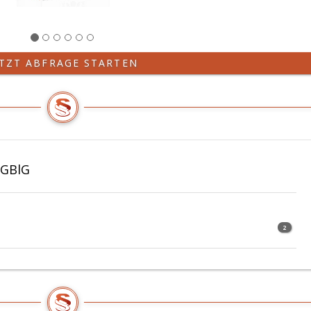
ETZT ABFRAGE STARTEN
BGBlG
2