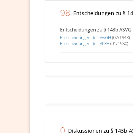
zu
98
sorgen.
Entscheidungen zu § 1
In
diesem
Entscheidungen zu § 143b ASVG
Rahmen
ist
Entscheidungen des VwGH
(02/1948)
Entscheidungen des VfGH
(01/1980)
die
versicherte
Person
während
der
Krankenbehandlung
sowie
der
medizinischen
Rehabilitation
zur
Wiederherstellung
der
0
Arbeitsfähigkeit
Diskussionen zu § 143b 