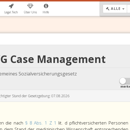
DR
ALLE
Legal.Tech
Über Uns
Hilfe
VG Case Management
gemeines Sozialversicherungsgesetz
merk
chtigter Stand der Gesetzgebung: 07.08.2026
ben die nach
§ 8 Abs. 1 Z 1
lit. d pflichtversicherten Personen
en dem Stand der medizinischen Wissenschaft entsprechenden