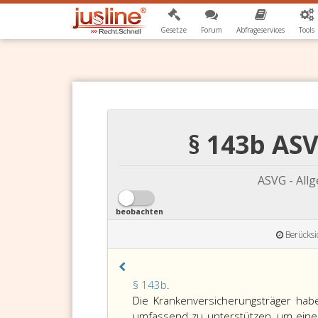
Gesetze
Forum
Abfrageservices
Tools
§ 143b AS
ASVG - All
beobachten
Berücksi
Paragraph
§ 143b
.
143
Die Krankenversicherungsträger ha
b,
umfassend zu unterstützen, um ein