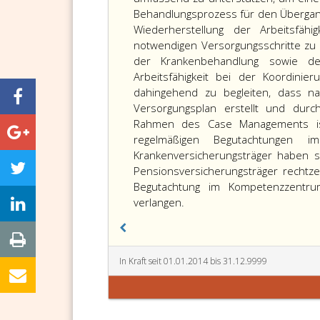
Behandlungsprozess für den Übergang
Wiederherstellung der Arbeitsfähi
notwendigen Versorgungsschritte zu
der Krankenbehandlung sowie der
Arbeitsfähigkeit bei der Koordini
dahingehend zu begleiten, dass na
Versorgungsplan erstellt und durc
Rahmen des Case Managements ist
regelmäßigen Begutachtungen
Krankenversicherungsträger haben s
Pensionsversicherungsträger rechtz
Begutachtung im Kompetenzzentr
Die
verlangen.
Krankenversicherungsträge
haben
die
In Kraft seit 01.01.2014 bis 31.12.9999
nach
Paragraph
8,
Absatz