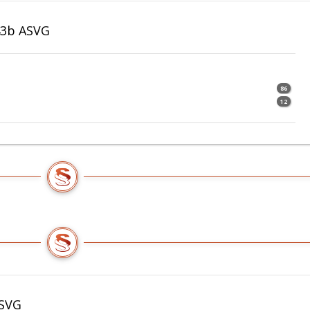
43b ASVG
86
12
ASVG