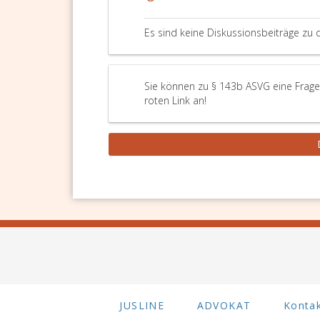
bei
der
Es sind keine Diskussionsbeiträge zu 
Koordinierung
der
weiter
zu
Sie können zu § 143b ASVG eine Frage
setzenden
roten Link an!
Schritte
zu
unterstützen
und
dahingehend
zu
begleiten,
dass
nach
einer
entsprechenden
Bedarfserhebung
ein
JUSLINE
ADVOKAT
Konta