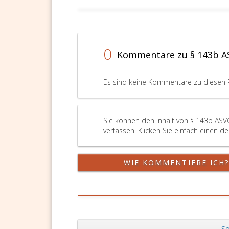
eins,
Ziffer
eins,
Litera
0
d,
Kommentare zu § 143b A
pflichtversicherten
Personen
Es sind keine Kommentare zu diesen 
umfassend
zu
unterstützen,
um
Sie können den Inhalt von § 143b ASV
einen
verfassen. Klicken Sie einfach einen d
dem
Stand
WIE KOMMENTIERE ICH
der
medizinischen
Wissenschaft
entsprechenden
Behandlungsprozess
für
So