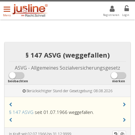
Menü
DROPDOWN: GEWÄHLTER WERT IST ALLE
ALLE
öffnen/schließen
Registrieren
Login
Menü
§ 147 ASVG (weggefallen)
ASVG - Allgemeines Sozialversicherungsgesetz
beobachten
merken
Berücksichtigter Stand der Gesetzgebung: 08.08.2026
§ 147 ASVG
seit 01.07.1966 weggefallen.
In Kraft seit 02.07.1966 bis 31.12.9999