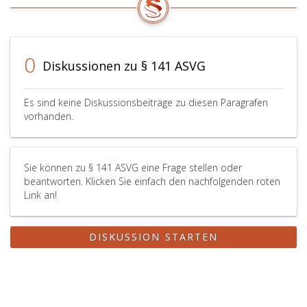
bezieht.
An
die
Stelle
0
Diskussionen zu § 141 ASVG
dieses
Betrages
tritt
Es sind keine Diskussionsbeiträge zu diesen Paragrafen
ab
vorhanden.
1. Jänner
eines
jeden
Sie können zu § 141 ASVG eine Frage stellen oder
Jahres
beantworten. Klicken Sie einfach den nachfolgenden roten
der
Link an!
unter
Bedachtnahme
auf
DISKUSSION STARTEN
Paragraph
108,
Absatz
6,
mit