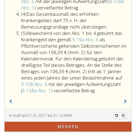
Abs. 6
mit der jeweiligen Aufwertungszahl (
§ 108a
Als
Abs. 1
) vervielfachte Betrag.
Absatz
satzungsmäßige
(4)
Das Gesamtausmaß des erhöhten
4
Mehrleistung
Krankengeldes darf 75 v. H. der
kann
Bemessungsgrundlage nicht übersteigen.
Absatz
das
(5)
Abweichend von den Abs. 1 bis 4 gebührt das
5
Krankengeld
Krankengeld den gemäß
§ 19a Abs. 6
als
von
Pflichtversicherte geltenden Selbstversicherten im
einem
Ausmaß von 106,39 €
(Anm. 2)
für den
durch
Kalendermonat. Für den Kalendertag gebührt der
die
dreißigste Teil dieses Betrages. An die Stelle des
Satzung
Betrages von 106,39 €
(Anm. 2)
tritt ab 1. Jänner
zu
eines jeden Jahres der unter Bedachtnahme auf
bestimmenden
§ 108 Abs. 6
mit der jeweiligen Aufwertungszahl
Zeitpunkt
Abweichend
(
§ 108a Abs. 1
) vervielfachte Betrag.
an
von
erhöht
den
werden,
Absatz
wenn
eins
In Kraft seit 01.01.2017 bis 31.12.9999
der
bis
MERKEN
Versicherte
4
Angehörige
gebührt