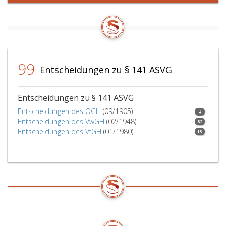
Geldleistungen
der
aus
unter
der
Bedachtnahme
Sozialversicherung
auf
ausgenommen
Paragraph
von
108,
99
Einkünften,
Absatz
Entscheidungen zu § 141 ASVG
die
6,
wegen
mit
des
der
Entscheidungen zu § 141 ASVG
besonderen
jeweiligen
Entscheidungen des OGH
(09/1905)
4
körperlichen
Aufwertungszahl
Entscheidungen des VwGH
(02/1948)
82
Zustandes
(Paragraph
Entscheidungen des VfGH
(01/1980)
13
gewährt
108
werden,
a,
ein
Absatz
Einkommen
eins,)
von
vervielfachte
mehr
Betrag.
als
355,01 € Anmerkung 1)
monatlich