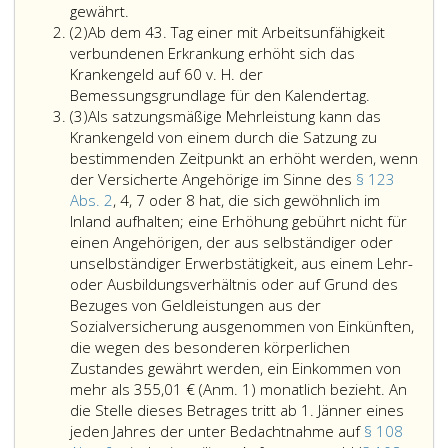
gewährt.
Absatz
(2)
Ab dem 43. Tag einer mit Arbeitsunfähigkeit
2
verbundenen Erkrankung erhöht sich das
Krankengeld auf 60 v. H. der
Bemessungsgrundlage für den Kalendertag.
Absatz
(3)
Als satzungsmäßige Mehrleistung kann das
3
Krankengeld von einem durch die Satzung zu
bestimmenden Zeitpunkt an erhöht werden, wenn
der Versicherte Angehörige im Sinne des
§ 123
Abs. 2
, 4, 7 oder 8 hat, die sich gewöhnlich im
Inland aufhalten; eine Erhöhung gebührt nicht für
einen Angehörigen, der aus selbständiger oder
unselbständiger Erwerbstätigkeit, aus einem Lehr-
oder Ausbildungsverhältnis oder auf Grund des
Bezuges von Geldleistungen aus der
Sozialversicherung ausgenommen von Einkünften,
die wegen des besonderen körperlichen
Zustandes gewährt werden, ein Einkommen von
mehr als 355,01 €
(Anm. 1)
monatlich bezieht. An
die Stelle dieses Betrages tritt ab 1. Jänner eines
jeden Jahres der unter Bedachtnahme auf
§ 108