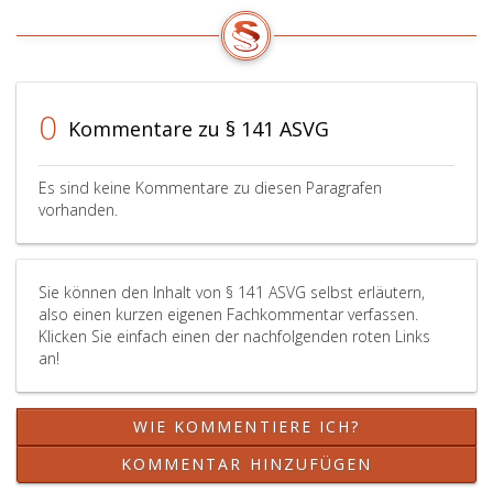
im
das
Sinne
Krankengeld
des
den
Paragraph
gemäß
123,
Paragraph
0
Kommentare zu § 141 ASVG
Absatz
19
2,,
a,
4,
Absatz
Es sind keine Kommentare zu diesen Paragrafen
7
6,
vorhanden.
oder
als
8
Pflichtversicherte
hat,
geltenden
Sie können den Inhalt von § 141 ASVG selbst erläutern,
die
Selbstversicherten
also einen kurzen eigenen Fachkommentar verfassen.
sich
im
Klicken Sie einfach einen der nachfolgenden roten Links
gewöhnlich
Ausmaß
an!
im
von
Inland
106,39 € Anmerkun
aufhalten;
für
WIE KOMMENTIERE ICH?
eine
den
Erhöhung
Kalendermonat.
KOMMENTAR HINZUFÜGEN
gebührt
Für