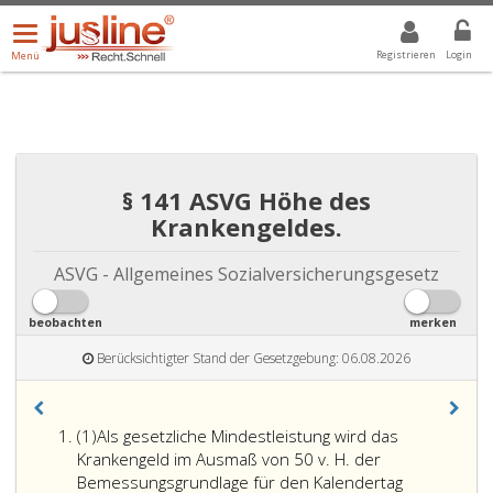
Menü
DROPDOWN: GEWÄHLTER WERT IST ALLE
ALLE
öffnen/schließen
Registrieren
Login
Menü
§ 141 ASVG Höhe des
Krankengeldes.
ASVG - Allgemeines Sozialversicherungsgesetz
beobachten
merken
Berücksichtigter Stand der Gesetzgebung: 06.08.2026
Absatz
(1)
Als gesetzliche Mindestleistung wird das
eins
Krankengeld im Ausmaß von 50 v. H. der
Bemessungsgrundlage für den Kalendertag