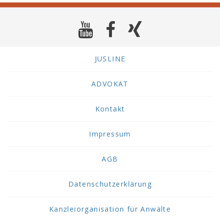
der
jeweiligen
Aufwertungszahl
(Paragraph
108
a,
JUSLINE
Absatz
eins,)
ADVOKAT
vervielfachte
Betrag.
Kontakt
Impressum
AGB
Datenschutzerklärung
Kanzleiorganisation für Anwälte