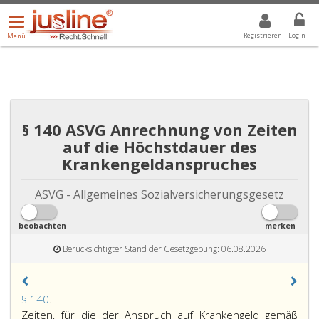
Menü
DROPDOWN: GEWÄHLTER WERT IST ALLE
ALLE
öffnen/schließen
Registrieren
Login
Menü
§ 140 ASVG Anrechnung von Zeiten
auf die Höchstdauer des
Krankengeldanspruches
ASVG - Allgemeines Sozialversicherungsgesetz
beobachten
merken
Berücksichtigter Stand der Gesetzgebung: 06.08.2026
Paragraph
§ 140
.
140,
Zeiten, für die der Anspruch auf Krankengeld gemäß