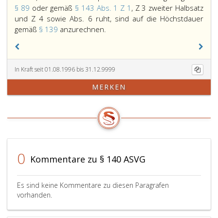
§ 89
oder gemäß
§ 143 Abs. 1 Z 1
, Z 3 zweiter Halbsatz
und Z 4 sowie Abs. 6 ruht, sind auf die Höchstdauer
Zeiten,
gemäß
§ 139
anzurechnen.
für
die
der
In Kraft seit 01.08.1996 bis 31.12.9999
Anspruch
auf
MERKEN
Krankengeld
gemäß
Paragraph
89,
oder
gemäß
0
Paragraph
Kommentare zu § 140 ASVG
143,
Absatz
Es sind keine Kommentare zu diesen Paragrafen
eins,
vorhanden.
Ziffer
eins,,