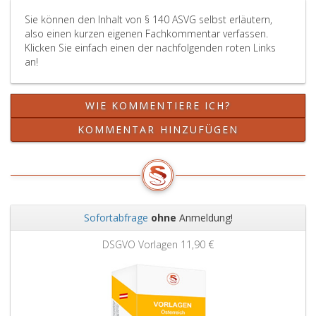
Ziffer
Sie können den Inhalt von § 140 ASVG selbst erläutern,
3,
also einen kurzen eigenen Fachkommentar verfassen.
zweiter
Klicken Sie einfach einen der nachfolgenden roten Links
Halbsatz
an!
und
Ziffer
4,
WIE KOMMENTIERE ICH?
sowie
Absatz
KOMMENTAR HINZUFÜGEN
6,
ruht,
sind
auf
die
Sofortabfrage
ohne
Anmeldung!
Höchstdauer
Zurück
Weit
gemäß
DSGVO Vorlagen
11,90 €
Paragraph
139,
anzurechnen.