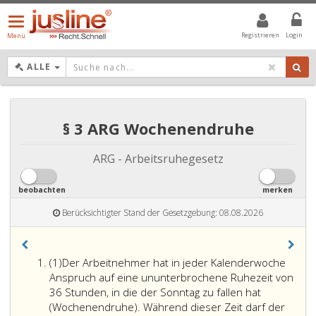
Menü
öffnen/schließen
Registrieren
Login
Menü
DROPDOWN: GEWÄHLTER WERT IST ALLE
ALLE
§ 3 ARG Wochenendruhe
ARG - Arbeitsruhegesetz
beobachten
merken
Berücksichtigter Stand der Gesetzgebung: 08.08.2026
Absatz
(1)
Der Arbeitnehmer hat in jeder Kalenderwoche
eins
Anspruch auf eine ununterbrochene Ruhezeit von
36 Stunden, in die der Sonntag zu fallen hat
(Wochenendruhe). Während dieser Zeit darf der