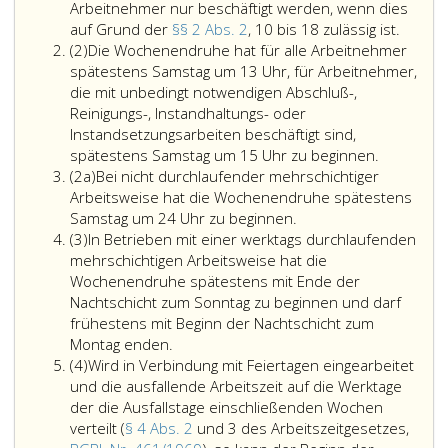
Arbeitnehmer nur beschäftigt werden, wenn dies
Der
auf Grund der
§§ 2 Abs. 2
, 10 bis 18 zulässig ist.
Absatz
Arbeit
(2)
Die Wochenendruhe hat für alle Arbeitnehmer
2
hat
spätestens Samstag um 13 Uhr, für Arbeitnehmer,
in
die mit unbedingt notwendigen Abschluß-,
jeder
Reinigungs-, Instandhaltungs- oder
Kalend
Instandsetzungsarbeiten beschäftigt sind,
Anspr
spätestens Samstag um 15 Uhr zu beginnen.
Absatz
auf
(2a)
Bei nicht durchlaufender mehrschichtiger
2
eine
Arbeitsweise hat die Wochenendruhe spätestens
a
ununt
Samstag um 24 Uhr zu beginnen.
Absatz
Ruheze
(3)
In Betrieben mit einer werktags durchlaufenden
3
von
mehrschichtigen Arbeitsweise hat die
36
Wochenendruhe spätestens mit Ende der
Stunde
Nachtschicht zum Sonntag zu beginnen und darf
in
frühestens mit Beginn der Nachtschicht zum
die
Montag enden.
Absatz
der
(4)
Wird in Verbindung mit Feiertagen eingearbeitet
4
Sonnta
und die ausfallende Arbeitszeit auf die Werktage
zu
der die Ausfallstage einschließenden Wochen
fallen
verteilt (
§ 4 Abs. 2
und 3 des Arbeitszeitgesetzes,