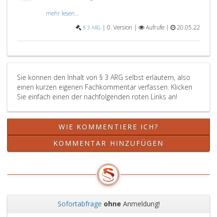
(Paragraph
18
mehr lesen...
4,
zulässi
Absatz
ist.
|
0. Version |
Aufrufe |
20.05.22
§ 3 ARG
2
und
3
des
Sie können den Inhalt von § 3 ARG selbst erläutern, also
Arbeitszeitgesetzes,
einen kurzen eigenen Fachkommentar verfassen. Klicken
Bundesgesetzblatt
Sie einfach einen der nachfolgenden roten Links an!
Nr. 461
aus
1969,),
WIE KOMMENTIERE ICH?
so
kann
KOMMENTAR HINZUFÜGEN
der
Beginn
der
Wochenendruhe
im
Einarbeitungszeitraum
Sofortabfrage
ohne
Anmeldung!
bis