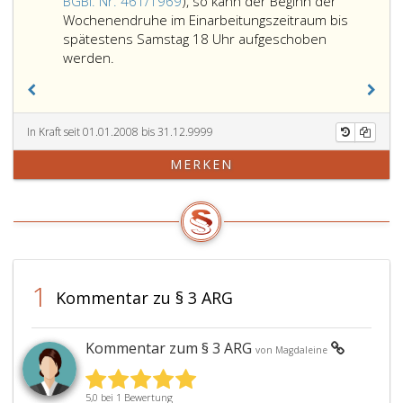
hat
BGBl. Nr. 461/1969
), so kann der Beginn der
(Woche
Wochenendruhe im Einarbeitungszeitraum bis
Währe
spätestens Samstag 18 Uhr aufgeschoben
Wird
dieser
werden.
in
Zeit
Verbindung
darf
mit
der
Feiertagen
Arbeit
In Kraft seit 01.01.2008 bis 31.12.9999
eingearbeitet
nur
MERKEN
und
beschäf
die
werden
ausfallende
wenn
Arbeitszeit
dies
auf
auf
die
Grund
Werktage
der
1
Kommentar zu § 3 ARG
der
Paragr
die
2,
Ausfallstage
Absatz
Kommentar zum § 3 ARG
von Magdaleine
einschließenden
2,,
Wochen
10
verteilt
bis
5,0 bei 1 Bewertung