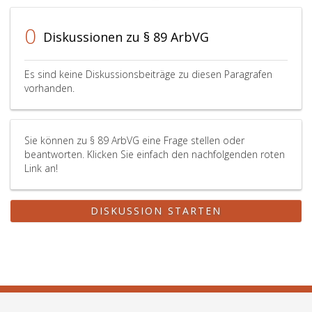
des
Betriebes
0
(Unterne
Diskussionen zu § 89 ArbVG
berührt
werden,
sowie
Es sind keine Diskussionsbeiträge zu diesen Paragrafen
Betriebsb
vorhanden.
die
von
den
Sie können zu § 89 ArbVG eine Frage stellen oder
zur
beantworten. Klicken Sie einfach den nachfolgenden roten
Überwac
Link an!
der
Arbeitne
berufene
DISKUSSION STARTEN
Organen
oder
die
mit
deren
Beteiligun
durchgef