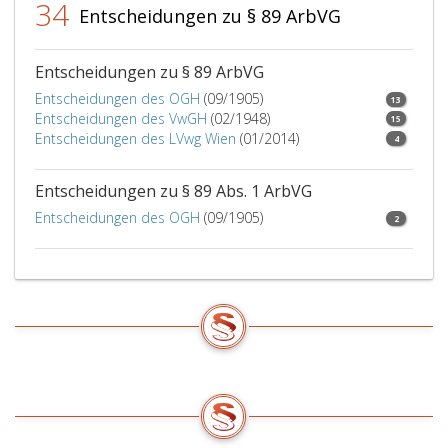
34
Betriebsr
Entscheidungen zu § 89 ArbVG
von
jedem
Arbeitsunf
Entscheidungen zu § 89 ArbVG
unverzügl
Entscheidungen des OGH
(09/1905)
13
in
Entscheidungen des VwGH
(02/1948)
15
Kenntnis
Entscheidungen des LVwg Wien
(01/2014)
4
zu
setzen.
Entscheidungen zu § 89 Abs. 1 ArbVG
Betriebsb
im
Entscheidungen des OGH
(09/1905)
2
Zuge
behördlic
Verfahren
durch
die
Interess
der
Arbeitne
(Paragrap
38,)