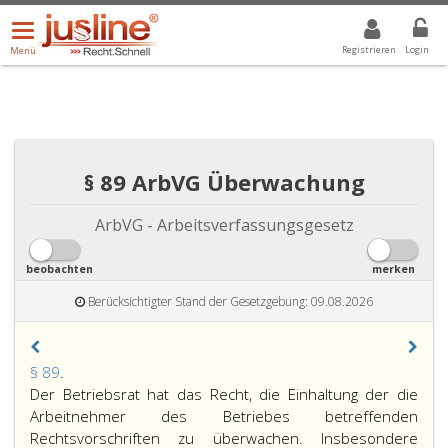
Menü
DROPDOWN: GEWÄHLTER WERT IST ALLE
ALLE
öffnen/schließen
Registrieren
Login
Menü
§ 89 ArbVG Überwachung
ArbVG - Arbeitsverfassungsgesetz
beobachten
merken
Berücksichtigter Stand der Gesetzgebung: 09.08.2026
Paragraph
§ 89
.
89,
Der Betriebsrat hat das Recht, die Einhaltung der die
Arbeitnehmer des Betriebes betreffenden
Rechtsvorschriften zu überwachen. Insbesondere