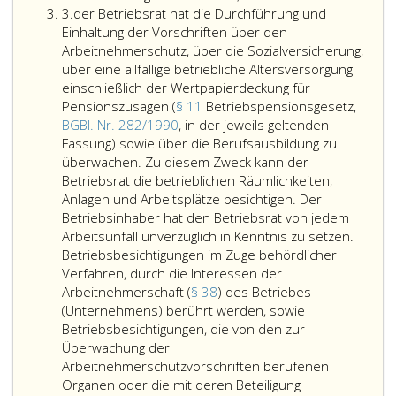
Ziffer
Betriebsrat
3.
der Betriebsrat hat die Durchführung und
3
hat
Einhaltung der Vorschriften über den
die
Arbeitnehmerschutz, über die Sozialversicherung,
Einhaltung
über eine allfällige betriebliche Altersversorgung
der
einschließlich der Wertpapierdeckung für
für
Pensionszusagen (
§ 11
Betriebspensionsgesetz,
den
BGBl. Nr. 282/1990
, in der jeweils geltenden
Betrieb
Fassung) sowie über die Berufsausbildung zu
geltenden
überwachen. Zu diesem Zweck kann der
Kollektivverträge,
Betriebsrat die betrieblichen Räumlichkeiten,
der
Anlagen und Arbeitsplätze besichtigen. Der
Betriebsvereinbarungen
Betriebsinhaber hat den Betriebsrat von jedem
und
Arbeitsunfall unverzüglich in Kenntnis zu setzen.
sonstiger
Betriebsbesichtigungen im Zuge behördlicher
arbeitsrechtlicher
Verfahren, durch die Interessen der
Vereinbarungen
Arbeitnehmerschaft (
§ 38
) des Betriebes
zu
(Unternehmens) berührt werden, sowie
überwachen.
Betriebsbesichtigungen, die von den zur
Er
Überwachung der
hat
Arbeitnehmerschutzvorschriften berufenen
darauf
Organen oder die mit deren Beteiligung