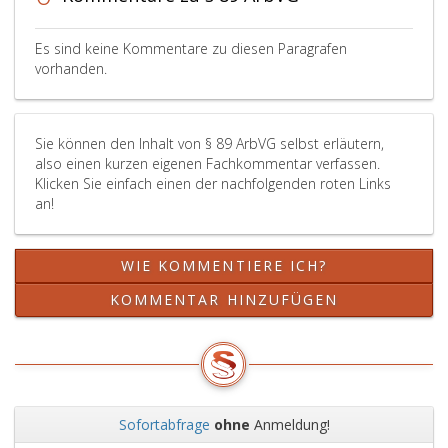
30,
allfällige
Absatz
betriebli
eins,)
Altersver
Es sind keine Kommentare zu diesen Paragrafen
werden.
einschließ
vorhanden.
Das
der
gleiche
Wertpapi
gilt
für
Sie können den Inhalt von § 89 ArbVG selbst erläutern,
für
Pensions
also einen kurzen eigenen Fachkommentar verfassen.
Rechtsvorschriften,
(Paragrap
Klicken Sie einfach einen der nachfolgenden roten Links
deren
11,
an!
Auflage
Betriebsp
oder
Bundesge
Aushang
Nr. 282
WIE KOMMENTIERE ICH?
im
aus
Betrieb
1990,,
KOMMENTAR HINZUFÜGEN
in
in
anderen
der
Gesetzen
jeweils
vorgeschrieben
geltende
ist;
Fassung)
sowie
Sofortabfrage
ohne
Anmeldung!
über