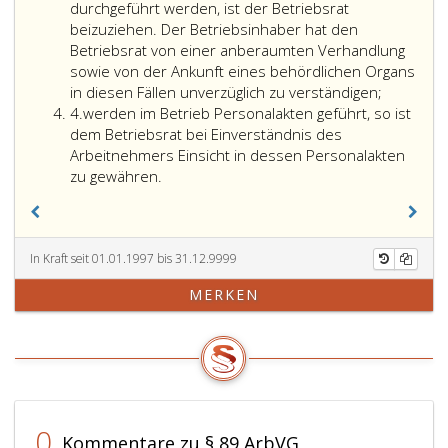
zu
durchgeführt werden, ist der Betriebsrat
achten,
beizuziehen. Der Betriebsinhaber hat den
daß
Betriebsrat von einer anberaumten Verhandlung
die
sowie von der Ankunft eines behördlichen Organs
für
der
in diesen Fällen unverzüglich zu verständigen;
Ziffer
den
Betriebsr
4.
werden im Betrieb Personalakten geführt, so ist
4
Betrieb
hat
dem Betriebsrat bei Einverständnis des
geltenden
die
Arbeitnehmers Einsicht in dessen Personalakten
Kollektivverträge
Durchfüh
zu gewähren.
im
und
Betrieb
Einhaltun
aufgelegt
der
(Paragraph
Vorschrif
In Kraft seit 01.01.1997 bis 31.12.9999
15,)
über
MERKEN
und
den
die
Arbeitne
Betriebsvereinbarungen
über
angeschlagen
die
oder
Sozialver
aufgelegt
über
(Paragraph
eine
0
Kommentare zu § 89 ArbVG