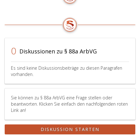
Betriebe
sowie
der
Arbeitnehmerinnen
und
der
Arbeitnehmer
soll
0
Diskussionen zu § 88a ArbVG
Bedacht
genommen
werden.
Es sind keine Diskussionsbeiträge zu diesen Paragrafen
vorhanden.
Sie können zu § 88a ArbVG eine Frage stellen oder
beantworten. Klicken Sie einfach den nachfolgenden roten
Link an!
DISKUSSION STARTEN