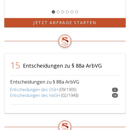
d’Hondtschen
und
System
9
an
teil.
die
JETZT ABFRAGE STARTEN
Reihe
kommenden
wahlwerbenden
Gruppe.
Auf
eine
15
angemessene
Entscheidungen zu § 88a ArbVG
Vertretung
der
Gruppen
Entscheidungen zu § 88a ArbVG
der
Entscheidungen des OGH
(09/1905)
5
Arbeiter
Entscheidungen des VwGH
(02/1948)
10
und
der
Angestellten,
der
einzelnen