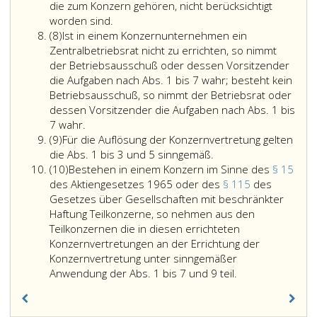
von
jedes
die zum Konzern gehören, nicht berücksichtigt
mindestens
im
worden sind.
Absatz
zwei
Konzern
(8)
Ist in einem Konzernunternehmen ein
8
Dritteln
errichteten
Zentralbetriebsrat nicht zu errichten, so nimmt
der
Zentralbetriebsrates,
der Betriebsausschuß oder dessen Vorsitzender
Zentralbetriebsräte
sofern
die Aufgaben nach Abs. 1 bis 7 wahr; besteht kein
errichtet,
er
Betriebsausschuß, so nimmt der Betriebsrat oder
die
nicht
dessen Vorsitzender die Aufgaben nach Abs. 1 bis
zusammen
Ist
mehr
7 wahr.
Absatz
mehr
in
als
(9)
Für die Auflösung der Konzernvertretung gelten
9
als
einem
500
Für
die Abs. 1 bis 3 und 5 sinngemäß.
Absatz
die
Konzernunternehmen
Arbeitnehmer
die
(10)
Bestehen in einem Konzern im Sinne des
§ 15
10
Hälfte
ein
vertritt.
Auflösung
des Aktiengesetzes 1965 oder des
§ 115
des
der
Zentralbetriebsrat
Die
der
Gesetzes über Gesellschaften mit beschränkter
im
nicht
Zahl
Konzernvertretung
Haftung Teilkonzerne, so nehmen aus den
Konzern
zu
der
gelten
Teilkonzernen die in diesen errichteten
beschäftigten
errichten,
Delegierten
die
Konzernvertretungen an der Errichtung der
Arbeitnehmer
so
erhöht
Absatz
Konzernvertretung unter sinngemäßer
repräsentieren.
nimmt
sich
eins
Bestehen
Anwendung der Abs. 1 bis 7 und 9 teil.
Bei
der
für
bis
in
der
Betriebsausschuß
je
3
einem