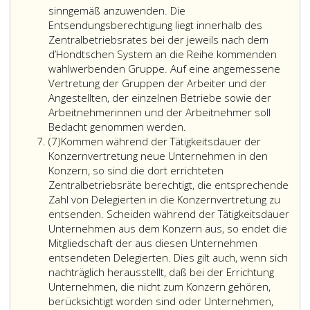
kann
Konzernvertretung
durch
sinngemäß anzuwenden. Die
eine
kann
Besch
Entsendungsberechtigung liegt innerhalb des
Konzernvertretung
auch
festzu
Zentralbetriebsrates bei der jeweils nach dem
zur
in
Die
d’Hondtschen System an die Reihe kommenden
Vertretung
einem
Zentra
wahlwerbenden Gruppe. Auf eine angemessene
der
schriftlichen
haben
Vertretung der Gruppen der Arbeiter und der
gemeinsamen
Verfahren
bis
Angestellten, der einzelnen Betriebe sowie der
Interessen
durchgeführt
zu
Arbeitnehmerinnen und der Arbeitnehmer soll
der
werden.
Die
einem
Bedacht genommen werden.
Absatz
in
Konzernvertretung
vom
(7)
Kommen während der Tätigkeitsdauer der
7
diesem
besteht
Einber
Konzernvertretung neue Unternehmen in den
Konzern
aus
festge
Konzern, so sind die dort errichteten
beschäftigten
je
Termi
Zentralbetriebsräte berechtigt, die entsprechende
Arbeitnehmer
zwei
die
Zahl von Delegierten in die Konzernvertretung zu
errichtet
Delegierten
Delegi
entsenden. Scheiden während der Tätigkeitsdauer
werden.
und
(Ersat
Unternehmen aus dem Konzern aus, so endet die
Die
der
bekan
Mitgliedschaft der aus diesen Unternehmen
Konzernvertretung
erforderlichen
entsendeten Delegierten. Dies gilt auch, wenn sich
wird
Zahl
nachträglich herausstellt, daß bei der Errichtung
mit
von
Unternehmen, die nicht zum Konzern gehören,
Zustimmung
Ersatzdelegierten
berücksichtigt worden sind oder Unternehmen,