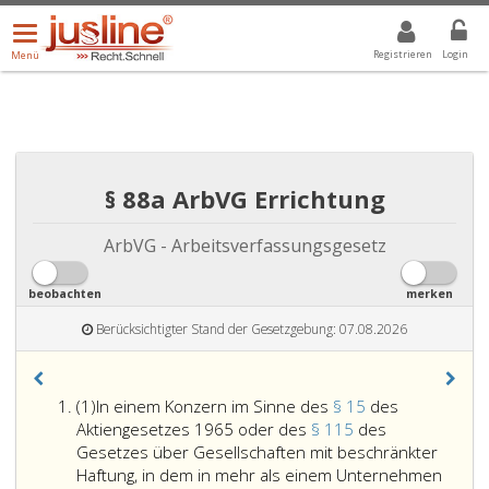
Menü
DROPDOWN: GEWÄHLTER WERT IST ALLE
ALLE
öffnen/schließen
Registrieren
Login
Menü
§ 88a ArbVG Errichtung
ArbVG - Arbeitsverfassungsgesetz
beobachten
merken
Berücksichtigter Stand der Gesetzgebung: 07.08.2026
Absatz
(1)
In einem Konzern im Sinne des
§ 15
des
eins
Aktiengesetzes 1965 oder des
§ 115
des
Gesetzes über Gesellschaften mit beschränkter
Haftung, in dem in mehr als einem Unternehmen