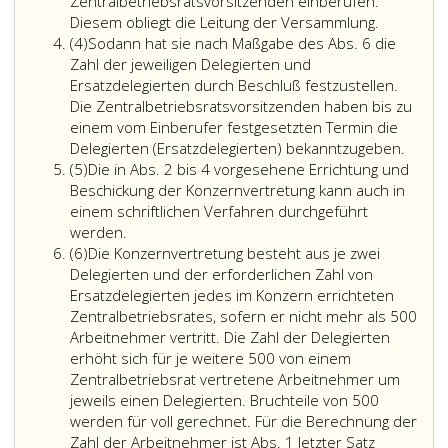
des
Zentralbetriebsra
Zentralbetriebsratsvorsitzenden einberufen.
Aktiengesetzes 1965
im
Diesem obliegt die Leitung der Versammlung.
Absatz
oder
Konzern
(4)
Sodann hat sie nach Maßgabe des Abs. 6 die
4
des
hat
Zahl der jeweiligen Delegierten und
Paragraph
durch
Ersatzdelegierten durch Beschluß festzustellen.
115,
Beschluß
Die Zentralbetriebsratsvorsitzenden haben bis zu
des
festzustellen,
einem vom Einberufer festgesetzten Termin die
Gesetzes
daß
Soda
Delegierten (Ersatzdelegierten) bekanntzugeben.
Absatz
über
die
hat
(5)
Die in Abs. 2 bis 4 vorgesehene Errichtung und
5
Gesellschaften
gemäß
sie
Beschickung der Konzernvertretung kann auch in
mit
Absatz
nach
einem schriftlichen Verfahren durchgeführt
beschränkter
Die
eins,
Maßg
werden.
Absatz
Haftung,
in
erforderliche
des
(6)
Die Konzernvertretung besteht aus je zwei
6
in
Absatz
Zustimmung
Absat
Delegierten und der erforderlichen Zahl von
dem
2
zur
6,
Ersatzdelegierten jedes im Konzern errichteten
in
bis
Errichtung
die
Zentralbetriebsrates, sofern er nicht mehr als 500
mehr
4
der
Zahl
Arbeitnehmer vertritt. Die Zahl der Delegierten
als
vorgesehene
Konzernvertretun
der
erhöht sich für je weitere 500 von einem
einem
Errichtung
erteilt
jeweil
Zentralbetriebsrat vertretene Arbeitnehmer um
Unternehmen
und
wurde.
Delegi
jeweils einen Delegierten. Bruchteile von 500
Betriebsräte
Beschickung
und
werden für voll gerechnet. Für die Berechnung der
bestehen,
der
Ersatz
Zahl der Arbeitnehmer ist Abs. 1 letzter Satz