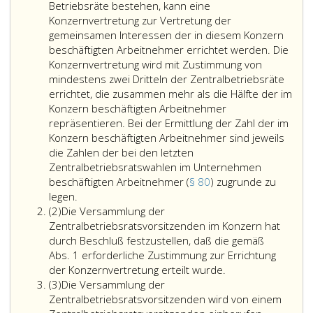
Betriebsräte bestehen, kann eine
Konzernvertretung zur Vertretung der
gemeinsamen Interessen der in diesem Konzern
beschäftigten Arbeitnehmer errichtet werden. Die
Konzernvertretung wird mit Zustimmung von
mindestens zwei Dritteln der Zentralbetriebsräte
errichtet, die zusammen mehr als die Hälfte der im
Konzern beschäftigten Arbeitnehmer
repräsentieren. Bei der Ermittlung der Zahl der im
Konzern beschäftigten Arbeitnehmer sind jeweils
die Zahlen der bei den letzten
Zentralbetriebsratswahlen im Unternehmen
beschäftigten Arbeitnehmer (
§ 80
) zugrunde zu
In
legen.
Absatz
einem
(2)
Die Versammlung der
2
Konzern
Zentralbetriebsratsvorsitzenden im Konzern hat
im
durch Beschluß festzustellen, daß die gemäß
Sinne
Abs. 1 erforderliche Zustimmung zur Errichtung
des
Die
der Konzernvertretung erteilt wurde.
Absatz
Paragraph
Versammlung
(3)
Die Versammlung der
3
15,
der
Zentralbetriebsratsvorsitzenden wird von einem