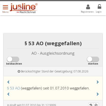
Menü
DROPDOWN: GEWÄHLTER WERT IST ALLE
ALLE
öffnen/schließen
Registrieren
Login
Menü
§ 53 AO (weggefallen)
AO - Ausgleichsordnung
beobachten
merken
Berücksichtigter Stand der Gesetzgebung: 07.08.2026
§ 53 AO
(weggefallen) seit 01.07.2010 weggefallen.
In Kraft seit 01.07.2010 bis 31.12.9999