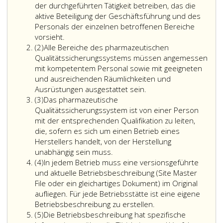
der durchgeführten Tätigkeit betreiben, das die
aktive Beteiligung der Geschäftsführung und des
Personals der einzelnen betroffenen Bereiche
vorsieht.
Absatz
(2)
Alle Bereiche des pharmazeutischen
2
Qualitätssicherungssystems müssen angemessen
mit kompetentem Personal sowie mit geeigneten
und ausreichenden Räumlichkeiten und
Ausrüstungen ausgestattet sein.
Absatz
(3)
Das pharmazeutische
3
Qualitätssicherungssystem ist von einer Person
mit der entsprechenden Qualifikation zu leiten,
die, sofern es sich um einen Betrieb eines
Herstellers handelt, von der Herstellung
unabhängig sein muss.
Absatz
(4)
In jedem Betrieb muss eine versionsgeführte
4
und aktuelle Betriebsbeschreibung (Site Master
File oder ein gleichartiges Dokument) im Original
aufliegen. Für jede Betriebsstätte ist eine eigene
Betriebsbeschreibung zu erstellen.
Absatz
(5)
Die Betriebsbeschreibung hat spezifische