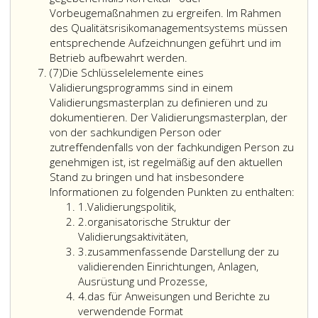
Vorbeugemaßnahmen zu ergreifen. Im Rahmen
des Qualitätsrisikomanagementsystems müssen
entsprechende Aufzeichnungen geführt und im
Betrieb aufbewahrt werden.
Absatz
(7)
Die Schlüsselelemente eines
7
Validierungsprogramms sind in einem
Validierungsmasterplan zu definieren und zu
dokumentieren. Der Validierungsmasterplan, der
von der sachkundigen Person oder
zutreffendenfalls von der fachkundigen Person zu
genehmigen ist, ist regelmäßig auf den aktuellen
Stand zu bringen und hat insbesondere
Informationen zu folgenden Punkten zu enthalten:
Ziffer
1.
Validierungspolitik,
eins
Ziffer
2.
organisatorische Struktur der
2
Validierungsaktivitäten,
Ziffer
3.
zusammenfassende Darstellung der zu
3
validierenden Einrichtungen, Anlagen,
Ausrüstung und Prozesse,
Ziffer
4.
das für Anweisungen und Berichte zu
4
verwendende Format