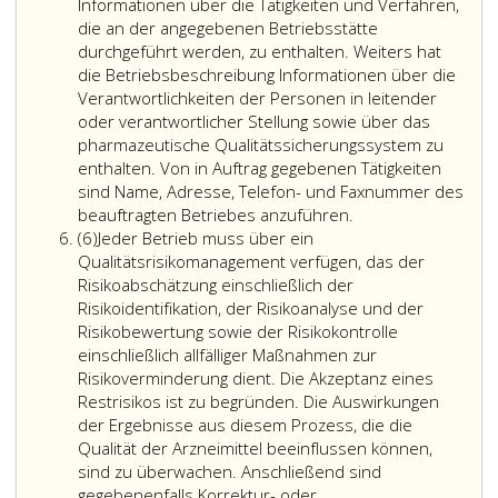
5
Informationen über die Tätigkeiten und Verfahren,
die an der angegebenen Betriebsstätte
durchgeführt werden, zu enthalten. Weiters hat
die Betriebsbeschreibung Informationen über die
Verantwortlichkeiten der Personen in leitender
oder verantwortlicher Stellung sowie über das
pharmazeutische Qualitätssicherungssystem zu
enthalten. Von in Auftrag gegebenen Tätigkeiten
sind Name, Adresse, Telefon- und Faxnummer des
beauftragten Betriebes anzuführen.
Absatz
(6)
Jeder Betrieb muss über ein
6
Qualitätsrisikomanagement verfügen, das der
Risikoabschätzung einschließlich der
Risikoidentifikation, der Risikoanalyse und der
Risikobewertung sowie der Risikokontrolle
einschließlich allfälliger Maßnahmen zur
Risikoverminderung dient. Die Akzeptanz eines
Restrisikos ist zu begründen. Die Auswirkungen
der Ergebnisse aus diesem Prozess, die die
Qualität der Arzneimittel beeinflussen können,
sind zu überwachen. Anschließend sind
gegebenenfalls Korrektur- oder