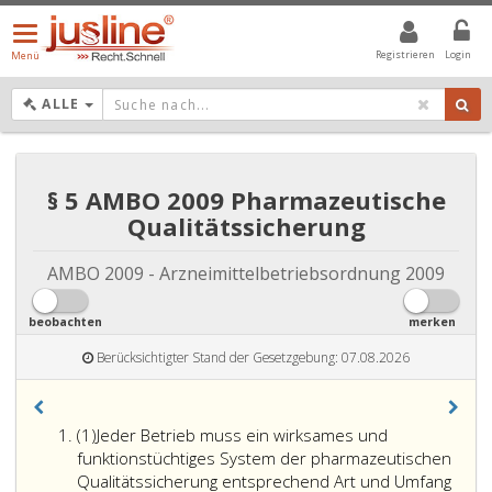
Menü
öffnen/schließen
Registrieren
Login
Menü
DROPDOWN: GEWÄHLTER WERT IST ALLE
ALLE
§ 5 AMBO 2009 Pharmazeutische
Qualitätssicherung
AMBO 2009 - Arzneimittelbetriebsordnung 2009
beobachten
merken
Berücksichtigter Stand der Gesetzgebung: 07.08.2026
Absatz
(1)
Jeder Betrieb muss ein wirksames und
eins
funktionstüchtiges System der pharmazeutischen
Qualitätssicherung entsprechend Art und Umfang