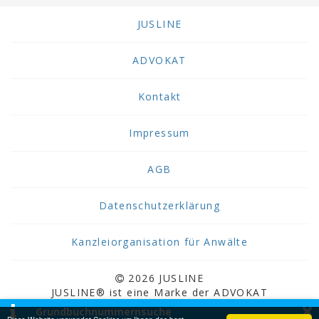
JUSLINE
ADVOKAT
Kontakt
Impressum
AGB
Datenschutzerklärung
Kanzleiorganisation für Anwälte
2026 JUSLINE
JUSLINE® ist eine Marke der ADVOKAT
×
Unternehmensberatung Greiter & Greiter GmbH.
Grundbuchnummernsuche