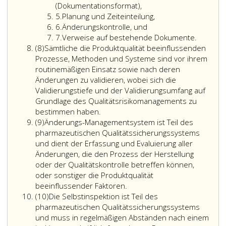
(Dokumentationsformat),
Ziffer
5.
Planung und Zeiteinteilung,
5
Ziffer
6.
Änderungskontrolle, und
6
Ziffer
7.
Verweise auf bestehende Dokumente.
Absatz
7
(8)
Sämtliche die Produktqualität beeinflussenden
8
Prozesse, Methoden und Systeme sind vor ihrem
routinemäßigen Einsatz sowie nach deren
Änderungen zu validieren, wobei sich die
Validierungstiefe und der Validierungsumfang auf
Grundlage des Qualitätsrisikomanagements zu
bestimmen haben.
Absatz
(9)
Änderungs-Managementsystem ist Teil des
9
pharmazeutischen Qualitätssicherungssystems
und dient der Erfassung und Evaluierung aller
Änderungen, die den Prozess der Herstellung
oder der Qualitätskontrolle betreffen können,
oder sonstiger die Produktqualität
beeinflussender Faktoren.
Absatz
(10)
Die Selbstinspektion ist Teil des
10
pharmazeutischen Qualitätssicherungssystems
und muss in regelmäßigen Abständen nach einem