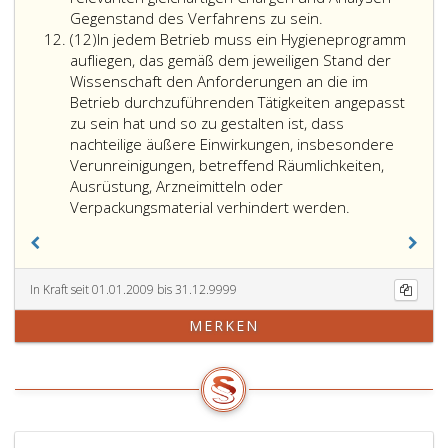
Gegenstand des Verfahrens zu sein.
Absatz
(12)
In jedem Betrieb muss ein Hygieneprogramm
12
aufliegen, das gemäß dem jeweiligen Stand der
Wissenschaft den Anforderungen an die im
Betrieb durchzuführenden Tätigkeiten angepasst
zu sein hat und so zu gestalten ist, dass
nachteilige äußere Einwirkungen, insbesondere
Verunreinigungen, betreffend Räumlichkeiten,
Ausrüstung, Arzneimitteln oder
Verpackungsmaterial verhindert werden.
In Kraft seit 01.01.2009 bis 31.12.9999
MERKEN