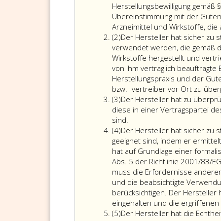
eins
Herstellungsbewilligung gemäß §
Übereinstimmung mit der Guten H
Arzneimittel und Wirkstoffe, die
Absatz
(2)
Der Hersteller hat sicher zu 
2
verwendet werden, die gemäß de
Wirkstoffe hergestellt und vert
von ihm vertraglich beauftragte 
Herstellungspraxis und der Gute
bzw. -vertreiber vor Ort zu übe
Absatz
(3)
Der Hersteller hat zu überprü
3
diese in einer Vertragspartei de
sind.
Absatz
(4)
Der Hersteller hat sicher zu s
4
geeignet sind, indem er ermitte
hat auf Grundlage einer formali
Abs. 5 der Richtlinie 2001/83/E
muss die Erfordernisse andere
und die beabsichtigte Verwendun
berücksichtigen. Der Hersteller 
eingehalten und die ergriffen
Absatz
(5)
Der Hersteller hat die Echthe