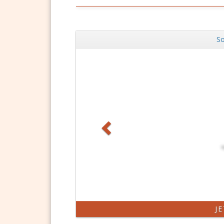
So
Zurück
J