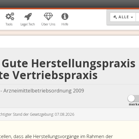
DR
ALLE
Tools
Legal.Tech
Über Uns
Hilfe
 Gute Herstellungspraxis
e Vertriebspraxis
 Arzneimittelbetriebsordnung 2009
merk
chtigter Stand der Gesetzgebung: 07.08.2026
stellen, dass alle Herstellungsvorgänge im Rahmen der