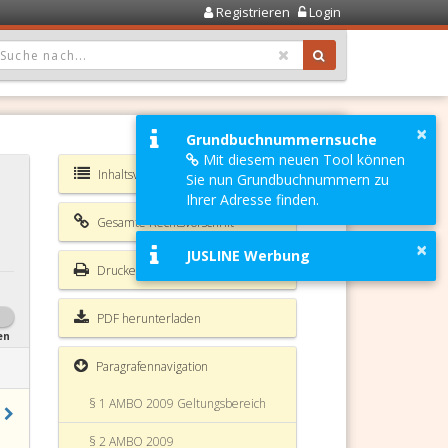
Registrieren
Login
OPDOWN: GEWÄHLTER WERT IST ALLE
×
Grundbuchnummernsuche
Mit diesem neuen Tool können
Inhaltsverzeichnis AMBO 2009
Sie nun Grundbuchnummern zu
Ihrer Adresse finden.
Gesamte Rechtsvorschrift
×
JUSLINE Werbung
Drucken
PDF herunterladen
en
Paragrafennavigation
§ 1 AMBO 2009 Geltungsbereich
§ 2 AMBO 2009