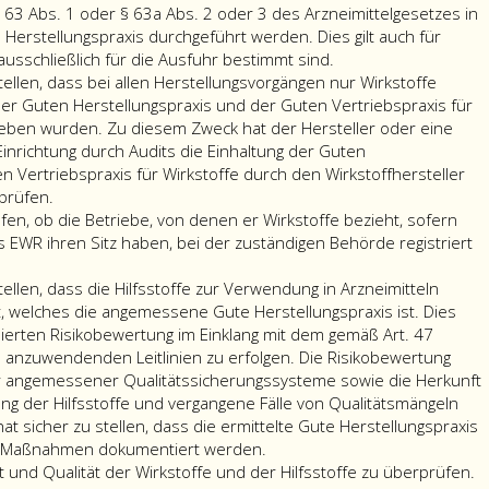
 63 Abs. 1 oder § 63a Abs. 2 oder 3 des Arzneimittelgesetzes in
erstellungspraxis durchgeführt werden. Dies gilt auch für
Der
 ausschließlich für die Ausfuhr bestimmt sind.
Hersteller
stellen, dass bei allen Herstellungsvorgängen nur Wirkstoffe
hat
r Guten Herstellungspraxis und der Guten Vertriebspraxis für
sicher
rieben wurden. Zu diesem Zweck hat der Hersteller oder eine
zu
Einrichtung durch Audits die Einhaltung der Guten
stellen,
n Vertriebspraxis für Wirkstoffe durch den Wirkstoffhersteller
dass
rprüfen.
alle
fen, ob die Betriebe, von denen er Wirkstoffe bezieht, sofern
Herstellungsvorgäng
s EWR ihren Sitz haben, bei der zuständigen Behörde registriert
im
Rahmen
tellen, dass die Hilfsstoffe zur Verwendung in Arzneimitteln
der
lt, welches die angemessene Gute Herstellungspraxis ist. Dies
Herstellungsbewillig
sierten Risikobewertung im Einklang mit dem gemäß Art. 47
gemäß
G anzuwendenden Leitlinien zu erfolgen. Die Risikobewertung
Paragraph
r angemessener Qualitätssicherungssysteme sowie die Herkunft
63,
g der Hilfsstoffe und vergangene Fälle von Qualitätsmängeln
Absatz
hat sicher zu stellen, dass die ermittelte Gute Herstellungspraxis
Der
eins,
en Maßnahmen dokumentiert werden.
Hersteller
oder
it und Qualität der Wirkstoffe und der Hilfsstoffe zu überprüfen.