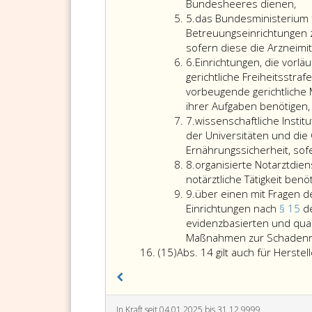
Großhändler
gemäß
eine
4
Bundesheeres dienen,
gemäß
Paragraph
entsprechende
Ziffer
5.
das Bundesministerium 
den
63,
Bewilligung
5
Betreuungseinrichtungen z
Anforderungen
Absatz
einer
sofern diese die Arzneimit
der
eins,
zuständigen
Ziffer
6.
Einrichtungen, die vorl
Delegierten
des
Behörde
6
gerichtliche Freiheitsstr
Verordnung (EU)
Arzneimittelgesetzes
einer
vorbeugende gerichtliche 
2016/161
oder
anderen
ihrer Aufgaben benötigen,
die
über
Vertragspartei
Ziffer
7.
wissenschaftliche Insti
Sicherheitsmerkmale
eine
des
7
der Universitäten und die
von
entsprechende
EWR
Ernährungssicherheit, sofe
Arzneimitteln
Bewilligung
verfügt.
Ziffer
8.
organisierte Notarztdien
zu
einer
8
notärztliche Tätigkeit benö
überprüfen
zuständigen
Ziffer
9.
über einen mit Fragen d
und
Behörde
9
Einrichtungen nach
§ 15
d
das
einer
evidenzbasierten und qua
individuelle
anderen
Maßnahmen zur Schadenmin
Erkennungsmerkmal
Absatz
Vertragspartei
(15)
Abs. 14 gilt auch für Herste
zu
15
des
deaktivieren,
EWR
bevor
verfügt.
sie
In Kraft seit 04.01.2025 bis 31.12.9999