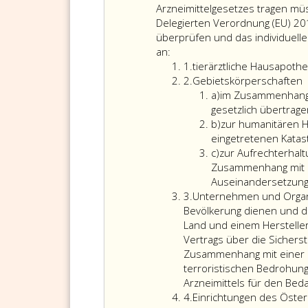
14
dieser
Arzneimittel-
od
Arzneimittelgesetzes tragen m
die
Großhändler
10
Delegierten Verordnung (EU) 20
Gute
überprüfen,
erfü
überprüfen und das individuell
Sofern
Vertriebspraxis
ob
an:
es
einhält;
der
Ziffer
1.
tierärztliche Hausapothe
sich
dies
Hersteller
eins
Ziffer
2.
Gebietskörperschaften
um
hat
oder
2
Litera
a)
im Zusammenhang m
Arzneimittel
auch
Importeur
a
gesetzlich übertra
handelt,
die
über
Litera
b)
zur humanitären H
die
Überprüfung
eine
b
eingetretenen Katas
Sicherheitsmerkmale
zu
entsprechende
Litera
c)
zur Aufrechterhalt
gemäß
umfassen,
Bewilligung
c
Zusammenhang mit ei
Paragraph
ob
gemäß
Auseinandersetzung 
17,
der
Paragraph
Ziffer
3.
Unternehmen und Organi
Absatz
liefernde
63,
3
Bevölkerung dienen und d
5,
Arzneimittel-
Absatz
Land und einem Herstelle
des
Großhändler
eins,
Vertrags über die Sichers
Arzneimittelgesetzes
über
des
Zusammenhang mit einer 
tragen
eine
Arzneimittelgesetzes
terroristischen Bedrohung
müssen,
entsprechende
oder
Arzneimittels für den Bed
haben
Bewilligung
über
Ziffer
4.
Einrichtungen des Öster