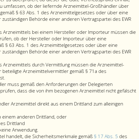
f
Artikel
Dies
und
tr
zu umfassen, ob der liefernde Arzneimittel-Großhändler über
h
3,
hat
Wirkstoffe,
v
 gemäß § 63 Abs. 1 des Arzneimittelgesetzes oder über eine
ine
Ziffer
auf
die
e
r zuständigen Behörde einer anderen Vertragspartei des EWR
rratsbestände
2,
Grundlage
ausschließlich
He
Litera
einer
für
u
es Arzneimittels bei einem Hersteller oder Importeur müssen die
neimitteln
b,
formalisierten
die
w
rüfen, ob der Hersteller oder Importeur über eine
r
der
Risikobewertung
Ausfuhr
h
ß § 63 Abs. 1 des Arzneimittelgesetzes oder über eine
Delegierten
im
bestimmt
e
r zuständigen Behörde einer anderen Vertragspartei des EWR
nem
Verordnung (EU)
Einklang
sind.
si
neimittel-
2016/161
mit
v
s Arzneimittels durch Vermittlung müssen die Arzneimittel-
oßhändler,
auch
dem
d
beteiligte Arzneimittelvermittler gemäß § 71a des
steller
Im
auf
gemäß
te
st.
er
Fall
Arzneimitteln
Artikel
o
dler muss gemäß den Anforderungen der Delegierten
porteur
der
anbringen,
47,
vo
rüfen, dass die von ihm bezogenen Arzneimittel nicht gefälscht
schaffen,
Beschaffung
die
Absatz
E
r
eines
keine
5,
o
ler Arzneimittel direkt aus einem Drittland zum alleinigen
Arzneimittels
Sicherheitsmerkmale
der
Ü
forderungen
durch
gemäß
Richtlinie
d
n einem anderen Drittland, oder
mäß
Vermittlung
Paragraph
2001/83/EG
S
es Drittland
satz
müssen
beziehen,
17,
anzuwendenden
z
 keine Anwendung.
die
finden
Absatz
Leitlinien
ü
ttel handelt, die Sicherheitsmerkmale gemäß
§ 17 Abs. 5
des