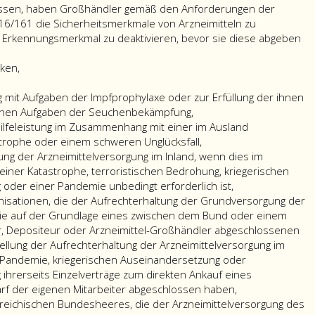
er
Arzneimittel-
Absatz
5,
zu
o
üssen, haben Großhändler gemäß den Anforderungen der
Großhändler
8
des
erfolgen.
d
16/161 die Sicherheitsmerkmale von Arzneimitteln zu
llt.
überprüfen,
und
Arzneimittelgesetzes
Die
b
e Erkennungsmerkmal zu deaktivieren, bevor sie diese abgeben
ob
12
tragen
Risikobewertung
Ar
der
keine
müssen.
muss
e
ken,
beteiligte
Anwendung.
die
u
Arzneimittelvermittler
Erfordernisse
ni
it Aufgaben der Impfprophylaxe oder zur Erfüllung der ihnen
gemäß
anderer
ma
genen Aufgaben der Seuchenbekämpfung,
Paragraph
angemessener
w
ilfeleistung im Zusammenhang mit einer im Ausland
71
Qualitätssicherungssysteme
is
trophe oder einem schweren Unglücksfall,
a,
sowie
D
ung der Arzneimittelversorgung im Inland, wenn dies im
des
die
S
ner Katastrophe, terroristischen Bedrohung, kriegerischen
Arzneimittelgesetzes
Herkunft
d
oder einer Pandemie unbedingt erforderlich ist,
registriert
und
n
sationen, die der Aufrechterhaltung der Grundversorgung der
ist.
die
d
ie auf der Grundlage eines zwischen dem Bund oder einem
beabsichtigte
s
r, Depositeur oder Arzneimittel-Großhändler abgeschlossenen
Verwendung
er
tellung der Aufrechterhaltung der Arzneimittelversorgung im
der
w
Pandemie, kriegerischen Auseinandersetzung oder
Hilfsstoffe
di
 ihrerseits Einzelverträge zum direkten Ankauf eines
und
d
arf der eigenen Mitarbeiter abgeschlossen haben,
vergangene
A
reichischen Bundesheeres, die der Arzneimittelversorgung des