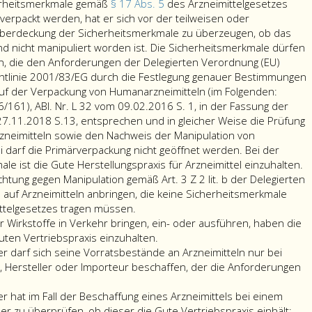
hat
Paragraph
herheitsmerkmale gemäß
§ 17 Abs. 5
des Arzneimittelgesetzes
sicher
63
verpackt werden, hat er sich vor der teilweisen oder
zu
a,
Überdeckung der Sicherheitsmerkmale zu überzeugen, ob das
stellen,
Absatz
nd nicht manipuliert worden ist. Die Sicherheitsmerkmale dürfen
dass
2,
n, die den Anforderungen der Delegierten Verordnung (EU)
die
oder
htlinie 2001/83/EG durch die Festlegung genauer Bestimmungen
Hilfsstoffe
3
uf der Verpackung von Humanarzneimitteln (im Folgenden:
zur
des
/161), ABl. Nr. L 32 vom 09.02.2016 S. 1, in der Fassung der
Verwendung
Arzneimittelgesetzes
 27.11.2018 S.13, entsprechen und in gleicher Weise die Prüfung
in
in
Arzneimitteln sowie den Nachweis der Manipulation von
Arzneimitteln
Übereinstimmung
i darf die Primärverpackung nicht geöffnet werden. Bei der
geeignet
mit
S
e ist die Gute Herstellungspraxis für Arzneimittel einzuhalten.
sind,
der
Ar
ichtung gegen Manipulation gemäß Art. 3 Z 2 lit. b der Delegierten
indem
Guten
di
auf Arzneimitteln anbringen, die keine Sicherheitsmerkmale
Der
er
Herstellungspraxis
S
ttelgesetzes tragen müssen.
Hersteller
ermittelt,
durchgeführt
g
er Wirkstoffe in Verkehr bringen, ein- oder ausführen, haben die
darf
welches
werden.
P
uten Vertriebspraxis einzuhalten.
die
die
Dies
17
r darf sich seine Vorratsbestände an Arzneimitteln nur bei
Vorrichtung
angemessene
gilt
A
, Hersteller oder Importeur beschaffen, der die Anforderungen
er
gegen
Gute
auch
5,
neimittel-
Manipulation
Herstellungspraxis
für
d
r hat im Fall der Beschaffung eines Arzneimittels bei einem
oßhändler
gemäß
ist.
Arzneimittel
A
r zu überprüfen, ob dieser die Gute Vertriebspraxis einhält;