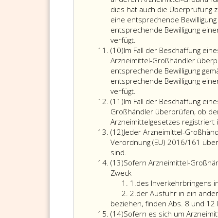
dar
dies hat auch die Überprüfung 
sic
eine entsprechende Bewilligung
se
entsprechende Bewilligung eine
Jeder
Vo
verfügt.
Absatz
Arzneimittel-
an
(10)
Im Fall der Beschaffung ein
10
Großhändler
Arz
Arzneimittel-Großhändler überp
hat
nu
entsprechende Bewilligung gemä
im
bei
entsprechende Bewilligung eine
Fall
Im
ei
verfügt.
Absatz
der
Fall
Arz
(11)
Im Fall der Beschaffung eine
11
Beschaffung
der
Gr
Großhändler überprüfen, ob der 
eines
Beschaffung
Her
Arzneimittelgesetzes registriert i
Absatz
Arzneimittels
eines
od
(12)
Jeder Arzneimittel-Großhän
12
bei
Arzneimittels
Im
Verordnung (EU) 2016/161 überp
einem
bei
be
sind.
Absatz
anderen
einem
de
(13)
Sofern Arzneimittel-Großhänd
13
Arzneimittel-
Hersteller
die
Zweck
Großhändler
oder
Ziffer
An
1.
des Inverkehrbringens i
zu
Importeur
eins
Ziffer
ge
2.
der Ausfuhr in ein ander
überprüfen,
müssen
2
Ab
beziehen, finden Abs. 8 und 12
Absatz
ob
die
9,
(14)
Sofern es sich um Arzneimi