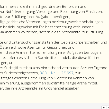
Fälle
d
von
D
für Inneres, die ihm nachgeordneten Behörden und
Qualitätsmängeln
V
ur Notfallversorgung, Vorsorge und Betreuung von Einsätzen,
berücksichtigen.
2
tel zur Erfüllung ihrer Aufgaben benötigen,
Der
z
äufige gerichtliche Verwahrungen beziehungsweise Anhaltungen,
Hersteller
E
afen beziehungsweise mit Freiheitsentziehung verbundene
hat
d
Maßnahmen vollziehen, sofern diese Arzneimittel zur Erfüllung
sicher
Ri
zu
2
tute und Untersuchungsanstalten der Gebietskörperschaften und
stellen,
d
 Österreichische Agentur für Gesundheit und
dass
di
rn diese Arzneimittel zur Erfüllung ihrer Aufgaben benötigen,
die
F
ste, sofern es sich um Suchtmittel handelt, die diese für ihre
ermittelte
g
tigen, und
Gute
B
es Suchtgiftmissbrauchs hinreichend vertrauten Arzt verfügende
Herstellungspraxis
ü
es Suchtmittelgesetzes,
BGBl. I Nr. 112/1997
, zur
eingehalten
di
litätsgesicherten Betreuung von Klienten im Rahmen von
und
über
S
imierung, ausgenommen suchtmittelhaltige Arzneimittel.
die
Absatz
einen
a
ller, die ihre Arzneimittel im Großhandel abgeben.
ergriffenen
14,
mit
d
Maßnahmen
gilt
Fragen
V
dokumentiert
auch
des
v
werden.
für
Suchtg
H