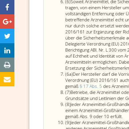
5
Absatz
(6)
Soweit Arzneimittel, die Sic
6
tragen, von einem Hersteller um
vollständigen Entfernung oder 
betreffende Arzneimittel echt u
nur durch solche ersetzt werde
2016/161 zur Ergänzung der Ric
über die Sicherheitsmerkmale a
Delegierte Verordnung (EU) 2016
Berichtigung ABl. Nr. L 300 vom
auf Echtheit und Identität von 
Arzneimitteln ermöglichen. Dabe
Ersetzung der Sicherheitsmerkmal
Absatz
(6a)
Der Hersteller darf die Vorr
6
Verordnung (EU) 2016/161 auch 
a
gemäß
§ 17 Abs. 5
des Arzneimi
Absatz
(7)
Betriebe, die Arzneimittel od
7
Grundsätze und Leitlinien der G
Absatz
(8)
Jeder Arzneimittel-Großhändle
8
einem Arzneimittel-Großhändler
Jed
gemäß Abs. 9 oder 10 erfüllt.
Absatz
Arz
(9)
Jeder Arzneimittel-Großhändle
9
Gr
anderen Arzneimittel-Großhändle