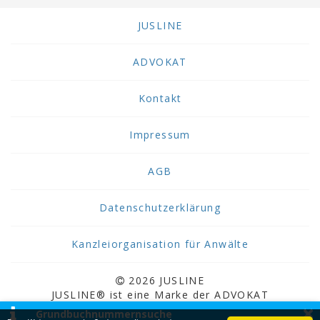
JUSLINE
ADVOKAT
Kontakt
Impressum
AGB
Datenschutzerklärung
Kanzleiorganisation für Anwälte
2026 JUSLINE
JUSLINE® ist eine Marke der ADVOKAT
×
Unternehmensberatung Greiter & Greiter GmbH.
Grundbuchnummernsuche