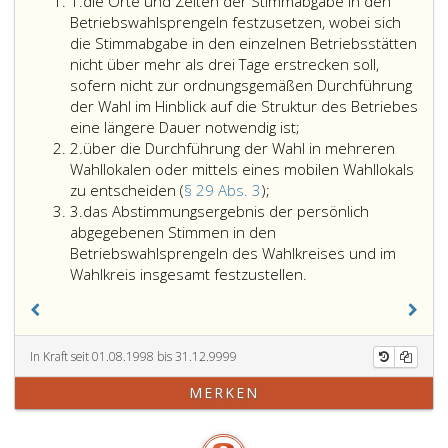
Ziffer
1.
die Orte und Zeiten der Stimmabgabe in den
eins
Betriebswahlsprengeln festzusetzen, wobei sich
die Stimmabgabe in den einzelnen Betriebsstätten
nicht über mehr als drei Tage erstrecken soll,
sofern nicht zur ordnungsgemäßen Durchführung
der Wahl im Hinblick auf die Struktur des Betriebes
eine längere Dauer notwendig ist;
Ziffer
2.
über die Durchführung der Wahl in mehreren
2
Wahllokalen oder mittels eines mobilen Wahllokals
über
zu entscheiden (
§ 29 Abs. 3
);
Ziffer
die
3.
das Abstimmungsergebnis der persönlich
3
Durchführung
abgegebenen Stimmen in den
der
Betriebswahlsprengeln des Wahlkreises und im
Wahl
Wahlkreis insgesamt festzustellen.
in
mehreren
Wahllokalen
oder
In Kraft seit 01.08.1998 bis 31.12.9999
mittels
MERKEN
eines
mobilen
Wahllokals