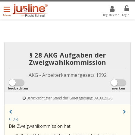
Menü
DROPDOWN: GEWÄHLTER WERT IST ALLE
ALLE
öffnen/schließen
Registrieren
Login
Menü
§ 28 AKG Aufgaben der
Zweigwahlkommission
AKG - Arbeiterkammergesetz 1992
beobachten
merken
Berücksichtigter Stand der Gesetzgebung: 09.08.2026
Paragraph
§ 28
.
28,
Die Zweigwahlkommission hat