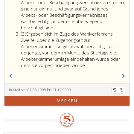
2
ohne
Arbeits- oder Beschäftigungsverhältnissen stehen,
Unterschied
sind nur einmal, und zwar auf Grund jenes
der
Arbeits- oder Beschäftigungsverhältnisses
Staatszugehör
wahlberechtigt, in dem sie überwiegend
alle
beschäftigt sind.
Absatz
am
(3)
Ergeben sich im Zuge des Wahlverfahrens
3
Stichtag
Zweifel über die Zugehörigkeit zur
kammerzugeh
Arbeiterkammer, so gilt als wahlberechtigt auch
Arbeitnehme
derjenige, von dem im Monat des Stichtags die
(Paragraph
Arbeiterkammerumlage einbehalten wurde oder
10,).
dem sie vorgeschrieben wurde.
In Kraft seit 01.08.1998 bis 31.12.9999
MERKEN