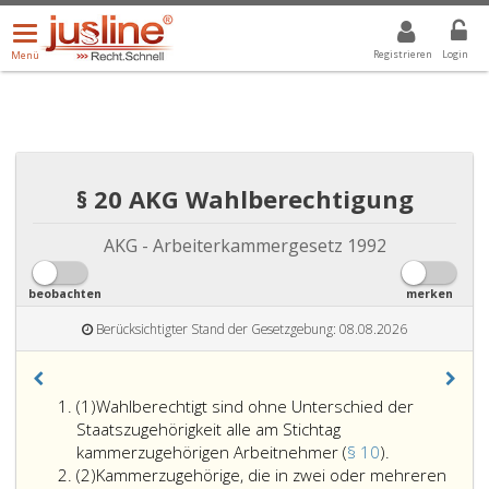
Menü
DROPDOWN: GEWÄHLTER WERT IST ALLE
ALLE
öffnen/schließen
Registrieren
Login
Menü
§ 20 AKG Wahlberechtigung
AKG - Arbeiterkammergesetz 1992
beobachten
merken
Berücksichtigter Stand der Gesetzgebung: 08.08.2026
Absatz
(1)
Wahlberechtigt sind ohne Unterschied der
eins
Staatszugehörigkeit alle am Stichtag
Wahlberechti
kammerzugehörigen Arbeitnehmer (
§ 10
).
Absatz
sind
(2)
Kammerzugehörige, die in zwei oder mehreren