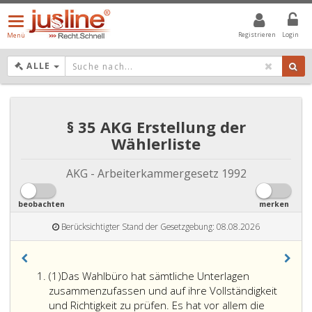
Menü
öffnen/schließen
Registrieren
Login
Menü
DROPDOWN: GEWÄHLTER WERT IST ALLE
ALLE
§ 35 AKG Erstellung der
Wählerliste
AKG - Arbeiterkammergesetz 1992
beobachten
merken
Berücksichtigter Stand der Gesetzgebung: 08.08.2026
Absatz
(1)
Das Wahlbüro hat sämtliche Unterlagen
eins
zusammenzufassen und auf ihre Vollständigkeit
und Richtigkeit zu prüfen. Es hat vor allem die