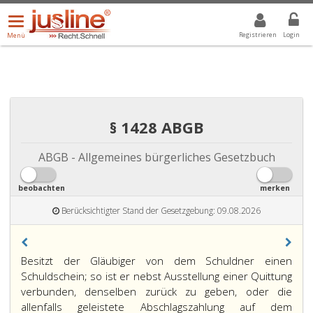
Menü
DROPDOWN: GEWÄHLTER WERT IST ALLE
ALLE
öffnen/schließen
Registrieren
Login
Menü
§ 1428 ABGB
ABGB - Allgemeines bürgerliches Gesetzbuch
beobachten
merken
Berücksichtigter Stand der Gesetzgebung: 09.08.2026
Paragraph
Besitzt der Gläubiger von dem Schuldner einen
1428,
Schuldschein; so ist er nebst Ausstellung einer Quittung
verbunden, denselben zurück zu geben, oder die
allenfalls geleistete Abschlagszahlung auf dem