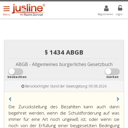
Menü
DROPDOWN: GEWÄHLTER WERT IST ALLE
ALLE
öffnen/schließen
Registrieren
Login
Menü
§ 1434 ABGB
ABGB - Allgemeines bürgerliches Gesetzbuch
beobachten
merken
Berücksichtigter Stand der Gesetzgebung: 09.08.2026
Paragraph
Die Zurückstellung des Bezahlten kann auch dann
1434,
begehret werden, wenn die Schuldforderung auf was
immer für eine Art noch ungewiß ist; oder wenn sie
noch von der Erfüllung einer beygesetzten Bedingung