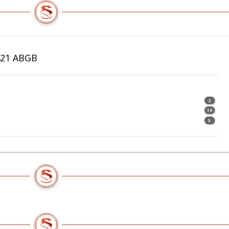
421 ABGB
2
19
5