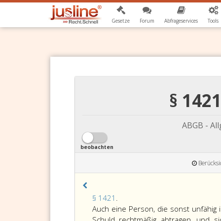
Gesetze
Forum
Abfrageservices
Tools
§ 142
ABGB - Al
beobachten
Berücksi
Paragraph
§ 1421
.
1421,
Auch eine Person, die sonst unfähig i
Schuld rechtmäßig abtragen, und sic