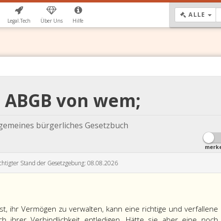
DR
ALLE
Legal.Tech
Über Uns
Hilfe
1 ABGB von wem;
lgemeines bürgerliches Gesetzbuch
merk
chtigter Stand der Gesetzgebung: 08.08.2026
st, ihr Vermögen zu verwalten, kann eine richtige und verfallene
h ihrer Verbindlichkeit entledigen. Hätte sie aber eine noch