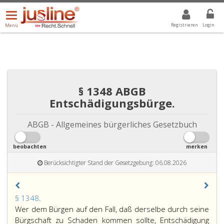
Menü
DROPDOWN: GEWÄHLTER WERT IST ALLE
ALLE
öffnen/schließen
Registrieren
Login
Menü
§ 1348 ABGB
Entschädigungsbürge.
ABGB - Allgemeines bürgerliches Gesetzbuch
beobachten
merken
Berücksichtigter Stand der Gesetzgebung: 06.08.2026
Paragraph
§ 1348
.
1348,
Wer dem Bürgen auf den Fall, daß derselbe durch seine
Bürgschaft zu Schaden kommen sollte, Entschädigung