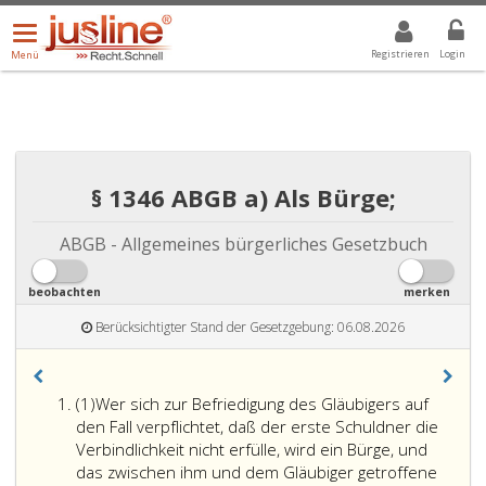
Menü
DROPDOWN: GEWÄHLTER WERT IST ALLE
ALLE
öffnen/schließen
Registrieren
Login
Menü
§ 1346 ABGB a) Als Bürge;
ABGB - Allgemeines bürgerliches Gesetzbuch
beobachten
merken
Berücksichtigter Stand der Gesetzgebung: 06.08.2026
Absatz
(1)
Wer sich zur Befriedigung des Gläubigers auf
eins
den Fall verpflichtet, daß der erste Schuldner die
Verbindlichkeit nicht erfülle, wird ein Bürge, und
das zwischen ihm und dem Gläubiger getroffene