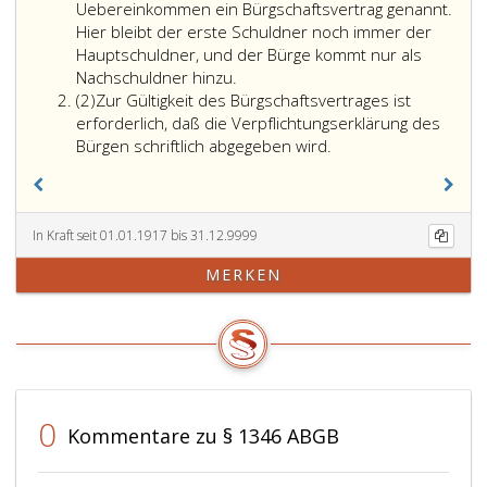
Uebereinkommen ein Bürgschaftsvertrag genannt.
Hier bleibt der erste Schuldner noch immer der
Hauptschuldner, und der Bürge kommt nur als
Nachschuldner hinzu.
Absatz
(2)
Zur Gültigkeit des Bürgschaftsvertrages ist
2
erforderlich, daß die Verpflichtungserklärung des
Bürgen schriftlich abgegeben wird.
In Kraft seit 01.01.1917 bis 31.12.9999
MERKEN
0
Kommentare zu § 1346 ABGB