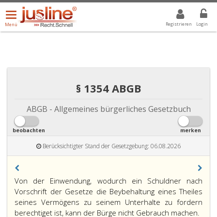
Menü
DROPDOWN: GEWÄHLTER WERT IST ALLE
ALLE
öffnen/schließen
Registrieren
Login
Menü
§ 1354 ABGB
ABGB - Allgemeines bürgerliches Gesetzbuch
beobachten
merken
Berücksichtigter Stand der Gesetzgebung: 06.08.2026
Paragraph
Von der Einwendung, wodurch ein Schuldner nach
1354,
Vorschrift der Gesetze die Beybehaltung eines Theiles
seines Vermögens zu seinem Unterhalte zu fordern
berechtiget ist, kann der Bürge nicht Gebrauch machen.