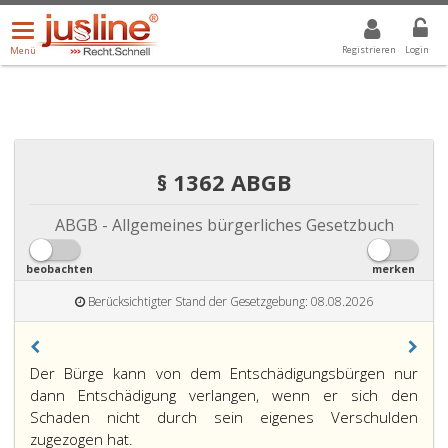
Menü
DROPDOWN: GEWÄHLTER WERT IST ALLE
ALLE
öffnen/schließen
Registrieren
Login
Menü
§ 1362 ABGB
ABGB - Allgemeines bürgerliches Gesetzbuch
beobachten
merken
Berücksichtigter Stand der Gesetzgebung: 08.08.2026
Paragraph
Der Bürge kann von dem Entschädigungsbürgen nur
1362,
dann Entschädigung verlangen, wenn er sich den
Schaden nicht durch sein eigenes Verschulden
zugezogen hat.